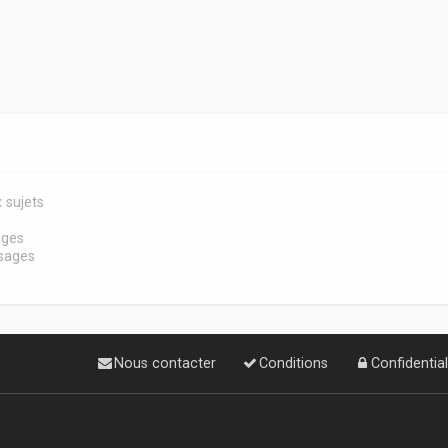
 sujets
s
ages
sages
Nous contacter
Conditions
Confidential