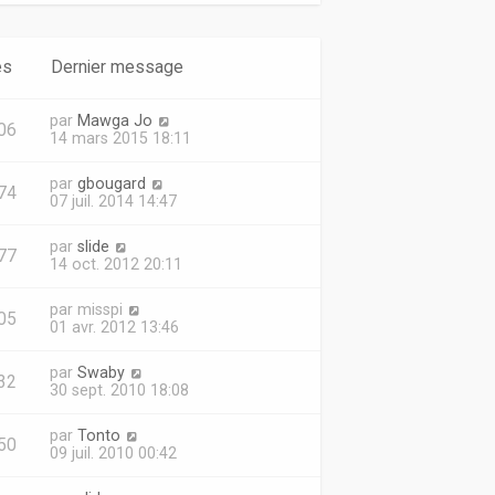
es
Dernier message
par
Mawga Jo
06
14 mars 2015 18:11
par
gbougard
74
07 juil. 2014 14:47
par
slide
77
14 oct. 2012 20:11
par
misspi
05
01 avr. 2012 13:46
par
Swaby
32
30 sept. 2010 18:08
par
Tonto
50
09 juil. 2010 00:42