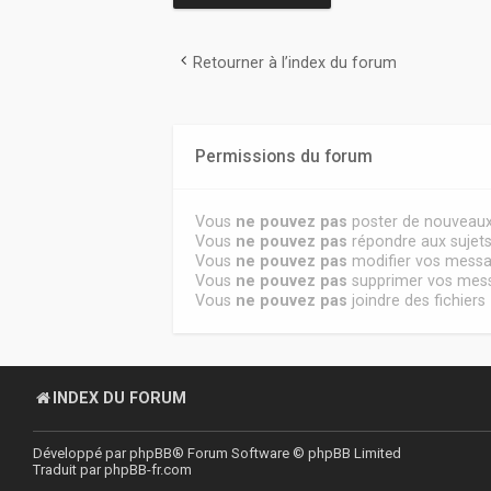
Retourner à l’index du forum
Permissions du forum
Vous
ne pouvez pas
poster de nouveaux
Vous
ne pouvez pas
répondre aux sujet
Vous
ne pouvez pas
modifier vos mess
Vous
ne pouvez pas
supprimer vos mes
Vous
ne pouvez pas
joindre des fichiers
INDEX DU FORUM
Développé par
phpBB
® Forum Software © phpBB Limited
Traduit par
phpBB-fr.com