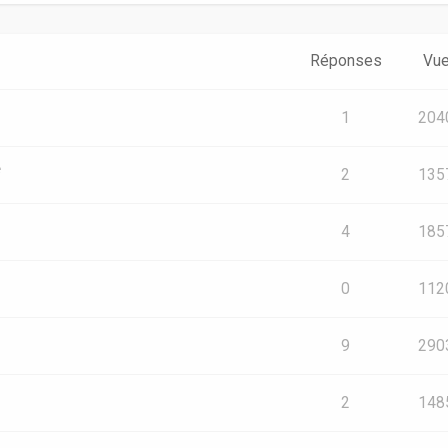
Réponses
Vu
1
204
e
2
135
4
185
0
112
9
290
2
148