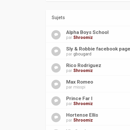
Sujets
Alpha Boys School
par
Shroomiz
Sly & Robbie facebook pag
par
gbougard
Rico Rodriguez
par
Shroomiz
Max Romeo
par
misspi
Prince Far I
par
Shroomiz
Hortense Ellis
par
Shroomiz