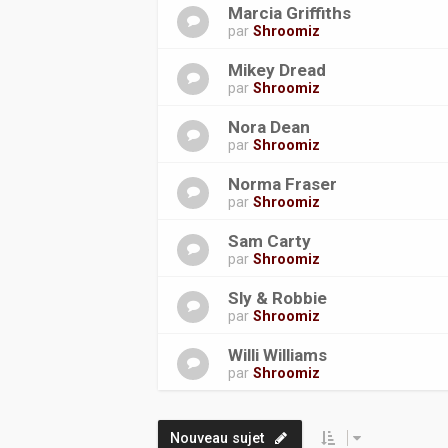
Marcia Griffiths
par
Shroomiz
Mikey Dread
par
Shroomiz
Nora Dean
par
Shroomiz
Norma Fraser
par
Shroomiz
Sam Carty
par
Shroomiz
Sly & Robbie
par
Shroomiz
Willi Williams
par
Shroomiz
Nouveau sujet