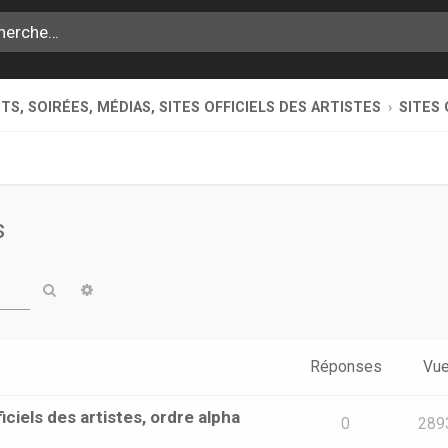
S, SOIRÉES, MÉDIAS, SITES OFFICIELS DES ARTISTES
SITES 
s
Rechercher
Recherche avancée
Réponses
Vu
iciels des artistes, ordre alpha
0
289