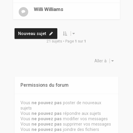
Willi Williams
Nouveau sujet
21 sujets • Page
1
sur
1
Aller à
Permissions du forum
Vous
ne pouvez pas
poster de nouveaux
sujets
Vous
ne pouvez pas
répondre aux sujets
Vous
ne pouvez pas
modifier vos messages
Vous
ne pouvez pas
supprimer vos messages
Vous
ne pouvez pas
joindre des fichiers