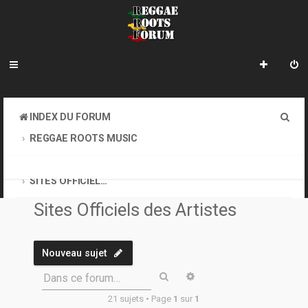
R
INDEX DU FORUM
e
REGGAE ROOTS MUSIC
c
CONCERTS, SOIRÉES, MÉDIAS, SITES OFFICIELS DES ARTISTES
h
SITES OFFICIELS DES ARTISTES
e
Sites Officiels des Artistes
r
c
Nouveau sujet
h
Rechercher
Recherche avancée
Dans ce forum…
e
21 sujets • Page
1
sur
1