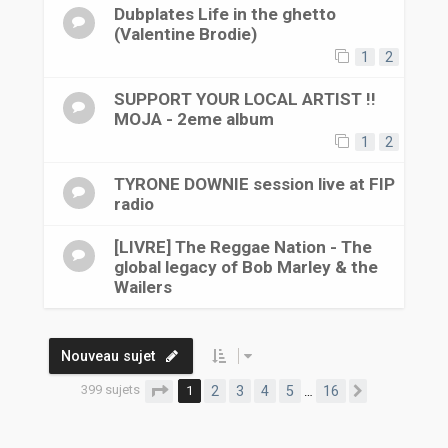
Dubplates Life in the ghetto
(Valentine Brodie)
1
2
SUPPORT YOUR LOCAL ARTIST !!
MOJA - 2eme album
1
2
TYRONE DOWNIE session live at FIP
radio
[LIVRE] The Reggae Nation - The
global legacy of Bob Marley & the
Wailers
Nouveau sujet
399 sujets
Page
1
sur
16
1
2
3
4
5
16
…
Suivante