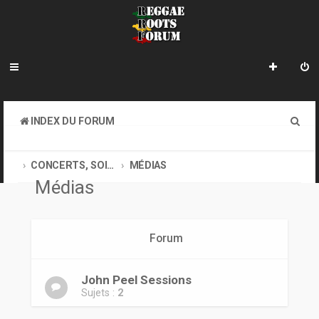
R
INDEX DU FORUM
e
REGGAE ROOTS MUSIC
c
CONCERTS, SOIRÉES, MÉDIAS, SITES OFFICIELS DES ARTISTES
MÉDIAS
Médias
h
e
r
Forum
c
h
John Peel Sessions
Sujets :
2
e