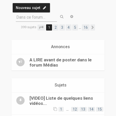
r
Nouveau sujet
Rechercher
Recherche avancée
Dans ce forum…
399 sujets
Page
1
sur
16
1
2
3
4
5
16
…
Suivante
Annonces
A LIRE avant de poster dans le
forum Médias
Sujets
[VIDEO] Liste de quelques liens
vidéos...
1
…
12
13
14
15