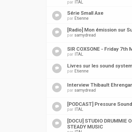
par
ITAL
Série Small Axe
par
Etienne
[Radio] Mon émission sur S
par
samydread
SIR COXSONE - Friday 7th 
par
ITAL
Livres sur les sound syste
par
Etienne
Interview Thibault Ehrenga
par
samydread
[PODCAST] Pressure Sound
par
ITAL
[DOCU] STUDIO DRUMMIE 
STEADY MUSIC