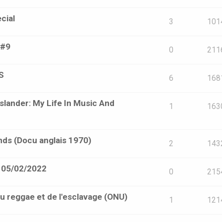
cial
3
101
 #9
0
211
S
6
168
Islander: My Life In Music And
1
163
s (Docu anglais 1970)
2
143
- 05/02/2022
0
215
 reggae et de l'esclavage (ONU)
1
121