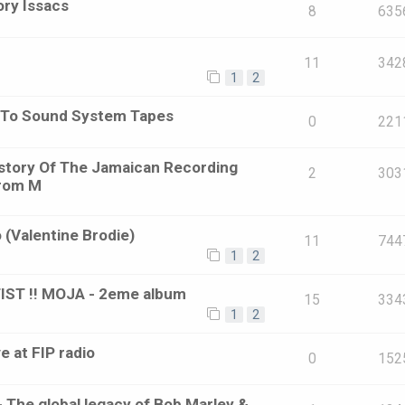
ory Issacs
8
635
11
342
1
2
e To Sound System Tapes
0
221
istory Of The Jamaican Recording
2
303
From M
o (Valentine Brodie)
11
744
1
2
ST !! MOJA - 2eme album
15
334
1
2
 at FIP radio
0
152
 The global legacy of Bob Marley &