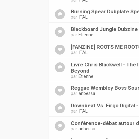
par
ITAL
Burning Spear Dubplate Spe
par
ITAL
Blackboard Jungle Dubzine
par
Etienne
[FANZINE] ROOTS ME ROOT
par
ITAL
Livre Chris Blackwell - The 
Beyond
par
Etienne
Reggae Wembley Boss Sound
par
anbessa
Downbeat Vs. Firgo Digital 
par
ITAL
Conférence-débat autour du
par
anbessa