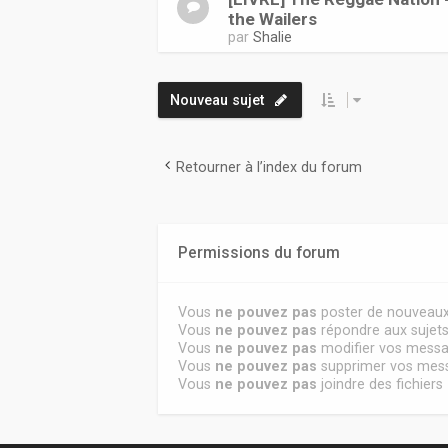
the Wailers
par
Shalie
Nouveau sujet
Retourner à l’index du forum
Permissions du forum
Vous
ne pouvez pas
poster de nouveaux
Vous
ne pouvez pas
répondre aux sujet
Vous
ne pouvez pas
modifier vos mess
Vous
ne pouvez pas
supprimer vos mes
Vous
ne pouvez pas
joindre des fichiers