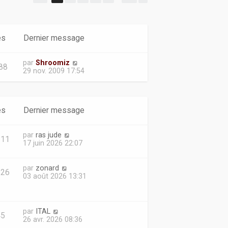
d
e
r
n
es
Dernier message
i
e
r
par
Shroomiz
m
88
29 nov. 2009 17:54
e
s
s
a
g
es
Dernier message
e
par
ras jude
111
17 juin 2026 22:07
par
zonard
326
03 août 2026 13:31
par
ITAL
45
26 avr. 2026 08:36