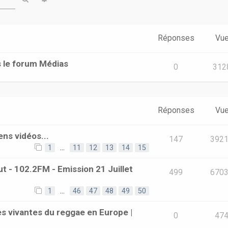
Réponses
Vu
s le forum Médias
0
312
Réponses
Vu
ens vidéos...
147
392
1
…
11
12
13
14
15
t - 102.2FM - Emission 21 Juillet
499
670
1
…
46
47
48
49
50
s vivantes du reggae en Europe |
0
47