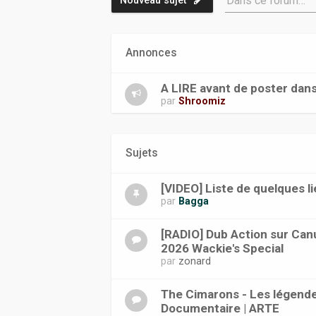
Dans ce forum…
Nouveau sujet
Annonces
A LIRE avant de poster dan
par
Shroomiz
Sujets
[VIDEO] Liste de quelques li
par
Bagga
[RADIO] Dub Action sur Canu
2026 Wackie's Special
par
zonard
The Cimarons - Les légende
Documentaire | ARTE