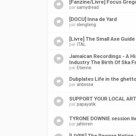
[Fanzine/Livre] Focus Greg
par
samydread
[DOCU] Inna de Yard
par
slengteng
[Livre] The Small Axe Guid
par
ITAL
Jamaican Recordings - A H
Industry The Birth Of Ska 
par
Etienne
Dubplates Life in the ghett
par
anbessa
SUPPORT YOUR LOCAL ARTI
par
papayatik
TYRONE DOWNIE session live
par
jahloren
[LIVRE] The Reggae Nation -