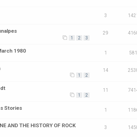
3
142
unalpes
29
416
1
2
3
March 1980
1
58
m
14
253
1
2
rdt
11
741
1
2
s Stories
1
118
ONE AND THE HISTORY OF ROCK
3
145