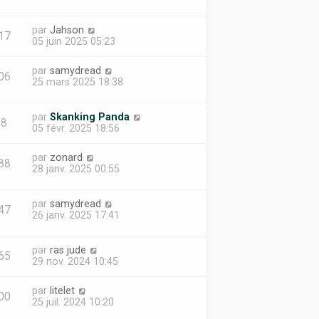
par
Jahson
17
05 juin 2025 05:23
par
samydread
06
25 mars 2025 18:38
par
Skanking Panda
18
05 févr. 2025 18:56
par
zonard
88
28 janv. 2025 00:55
par
samydread
47
26 janv. 2025 17:41
par
ras jude
65
29 nov. 2024 10:45
par
litelet
00
25 juil. 2024 10:20