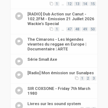
1
…
12
13
14
15
[RADIO] Dub Action sur Canut -
102.2FM - Emission 21 Juillet 2026
Wackie's Special
1
…
47
48
49
50
The Cimarons - Les légendes
vivantes du reggae en Europe |
Documentaire | ARTE
Série Small Axe
[Radio] Mon émission sur Sunalpes
1
2
3
SIR COXSONE - Friday 7th March
1980
Livres sur les sound system