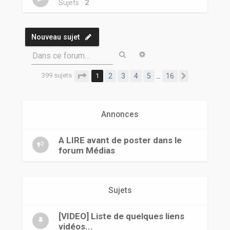
r
Sujets :
2
Nouveau sujet
Rechercher
Recherche avancée
Dans ce forum…
399 sujets
Page
1
sur
16
1
2
3
4
5
16
…
Suivante
Annonces
A LIRE avant de poster dans le
forum Médias
Sujets
[VIDEO] Liste de quelques liens
vidéos...