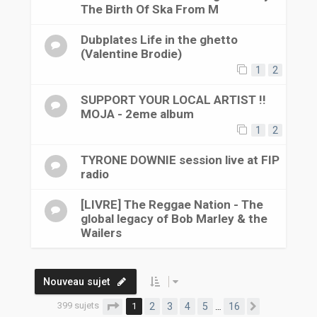
The Birth Of Ska From M
Dubplates Life in the ghetto
(Valentine Brodie)
1
2
SUPPORT YOUR LOCAL ARTIST !!
MOJA - 2eme album
1
2
TYRONE DOWNIE session live at FIP
radio
[LIVRE] The Reggae Nation - The
global legacy of Bob Marley & the
Wailers
Nouveau sujet
399 sujets
Page
1
sur
16
1
2
3
4
5
16
…
Suivante