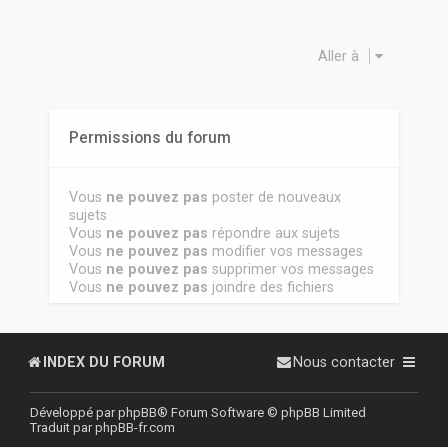
Aller à
Permissions du forum
Vous
ne pouvez pas
poster de nouveaux
sujets
Vous
ne pouvez pas
répondre aux sujets
Vous
ne pouvez pas
modifier vos messages
Vous
ne pouvez pas
supprimer vos messages
Vous
ne pouvez pas
joindre des fichiers
INDEX DU FORUM
Nous contacter
Développé par
phpBB
® Forum Software © phpBB Limited
Traduit par
phpBB-fr.com