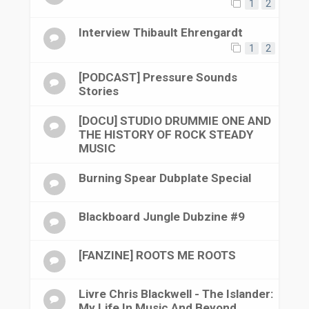
1
2
Interview Thibault Ehrengardt
1
2
[PODCAST] Pressure Sounds
Stories
[DOCU] STUDIO DRUMMIE ONE AND
THE HISTORY OF ROCK STEADY
MUSIC
Burning Spear Dubplate Special
Blackboard Jungle Dubzine #9
[FANZINE] ROOTS ME ROOTS
Livre Chris Blackwell - The Islander:
My Life In Music And Beyond