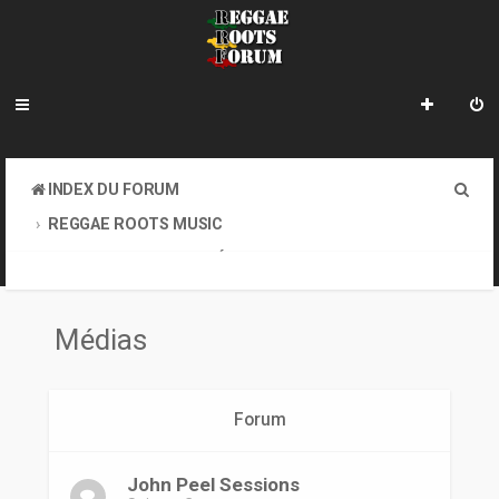
R
INDEX DU FORUM
e
REGGAE ROOTS MUSIC
c
CONCERTS, SOIRÉES, MÉDIAS, SITES OFFICIELS DES ARTISTES
MÉDIAS
h
e
Médias
r
c
Forum
h
e
John Peel Sessions