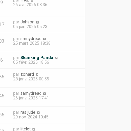
par
ITAL
39
26 avr. 2026 08:36
par
Jahson
17
05 juin 2025 05:23
par
samydread
03
25 mars 2025 18:38
par
Skanking Panda
18
05 févr. 2025 18:56
par
zonard
86
28 janv. 2025 00:55
par
samydread
46
26 janv. 2025 17:41
par
ras jude
65
29 nov. 2024 10:45
par
litelet