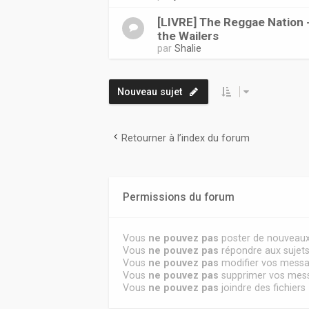
[LIVRE] The Reggae Nation -
the Wailers
par
Shalie
Nouveau sujet
Retourner à l’index du forum
Permissions du forum
Vous
ne pouvez pas
poster de nouveaux
Vous
ne pouvez pas
répondre aux sujet
Vous
ne pouvez pas
modifier vos mess
Vous
ne pouvez pas
supprimer vos mes
Vous
ne pouvez pas
joindre des fichiers