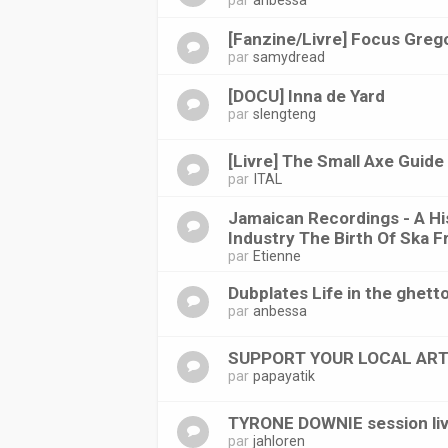
par
anbessa
[Fanzine/Livre] Focus Greg
par
samydread
[DOCU] Inna de Yard
par
slengteng
[Livre] The Small Axe Guid
par
ITAL
Jamaican Recordings - A H
Industry The Birth Of Ska 
par
Etienne
Dubplates Life in the ghett
par
anbessa
SUPPORT YOUR LOCAL ARTI
par
papayatik
TYRONE DOWNIE session live
par
jahloren