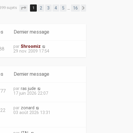
l
399 sujets
Page
1
sur
16
1
2
3
4
5
16
…
Suivante
e
d
e
r
n
es
Dernier message
i
e
r
par
Shroomiz
m
88
29 nov. 2009 17:54
e
s
s
a
g
es
Dernier message
e
par
ras jude
777
17 juin 2026 22:07
par
zonard
622
03 août 2026 13:31