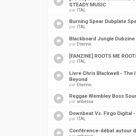
STEADY MUSIC
par
ITAL
Burning Spear Dubplate Spe
par
ITAL
Blackboard Jungle Dubzine
par
Etienne
[FANZINE] ROOTS ME ROOT
par
ITAL
Livre Chris Blackwell - The 
Beyond
par
Etienne
Reggae Wembley Boss Sound
par
anbessa
Downbeat Vs. Firgo Digital 
par
ITAL
Conférence-débat autour du