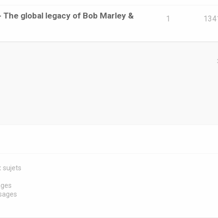
 The global legacy of Bob Marley &
1
134
 sujets
s
ages
sages