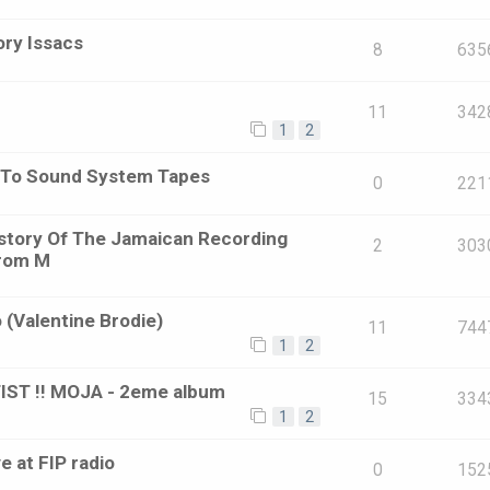
ory Issacs
8
635
11
342
1
2
e To Sound System Tapes
0
221
istory Of The Jamaican Recording
2
303
From M
o (Valentine Brodie)
11
744
1
2
ST !! MOJA - 2eme album
15
334
1
2
 at FIP radio
0
152