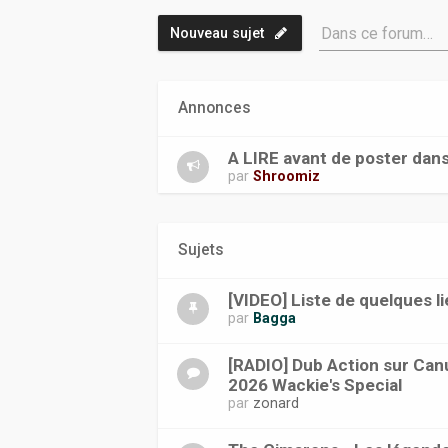
Dans ce forum…
Nouveau sujet
Annonces
A LIRE avant de poster dan
par
Shroomiz
Sujets
[VIDEO] Liste de quelques li
par
Bagga
[RADIO] Dub Action sur Canu
2026 Wackie's Special
par
zonard