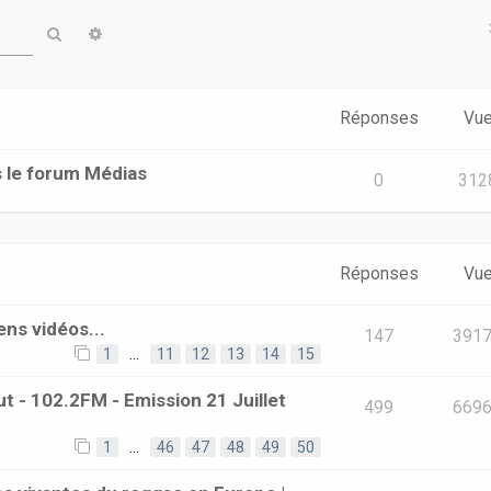
Rechercher
Recherche avancée
Réponses
Vu
s le forum Médias
0
312
Réponses
Vu
ens vidéos...
147
391
1
…
11
12
13
14
15
t - 102.2FM - Emission 21 Juillet
499
669
1
…
46
47
48
49
50