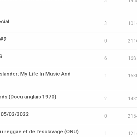
3
144
cial
3
101
 #9
0
211
S
6
168
Islander: My Life In Music And
1
163
s (Docu anglais 1970)
2
143
- 05/02/2022
0
215
 reggae et de l'esclavage (ONU)
1
121