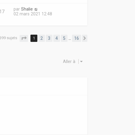
par
Shalie
17
02 mars 2021 12:48
399 sujets
Page
1
sur
16
1
2
3
4
5
16
…
Suivante
Aller à