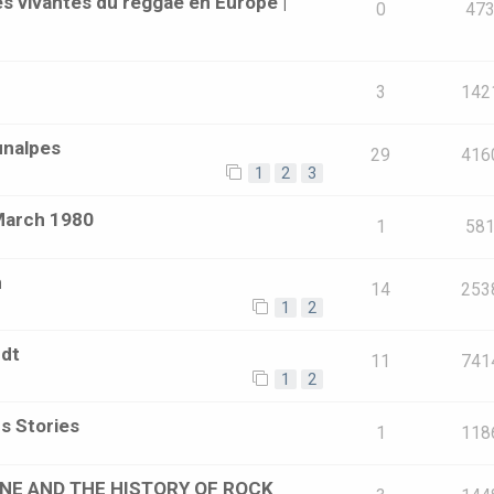
s vivantes du reggae en Europe |
0
47
3
142
unalpes
29
416
1
2
3
March 1980
1
58
m
14
253
1
2
rdt
11
741
1
2
s Stories
1
118
ONE AND THE HISTORY OF ROCK