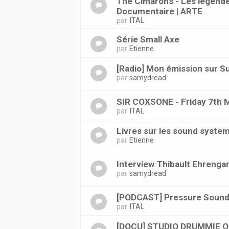
The Cimarons - Les légende
Documentaire | ARTE
par
ITAL
Série Small Axe
par
Etienne
[Radio] Mon émission sur S
par
samydread
SIR COXSONE - Friday 7th 
par
ITAL
Livres sur les sound syste
par
Etienne
Interview Thibault Ehrenga
par
samydread
[PODCAST] Pressure Sound
par
ITAL
[DOCU] STUDIO DRUMMIE 