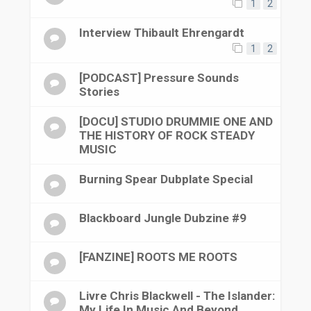
1
2
Interview Thibault Ehrengardt
1
2
[PODCAST] Pressure Sounds
Stories
[DOCU] STUDIO DRUMMIE ONE AND
THE HISTORY OF ROCK STEADY
MUSIC
Burning Spear Dubplate Special
Blackboard Jungle Dubzine #9
[FANZINE] ROOTS ME ROOTS
Livre Chris Blackwell - The Islander:
My Life In Music And Beyond