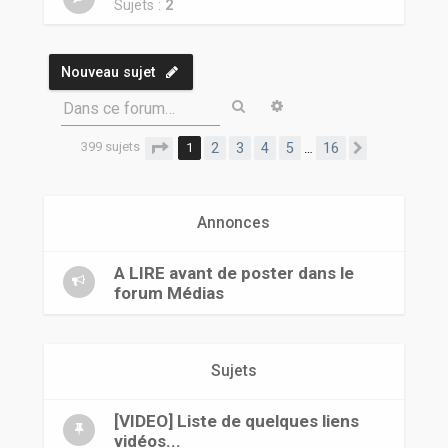
r
Sujets :
2
Nouveau sujet
Rechercher
Recherche avancée
Dans ce forum…
399 sujets
Page
1
sur
16
1
2
3
4
5
16
…
Suivante
Annonces
A LIRE avant de poster dans le
forum Médias
Sujets
[VIDEO] Liste de quelques liens
vidéos...