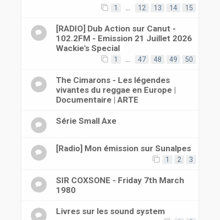
1
…
12
13
14
15
[RADIO] Dub Action sur Canut -
102.2FM - Emission 21 Juillet 2026
Wackie's Special
1
…
47
48
49
50
The Cimarons - Les légendes
vivantes du reggae en Europe |
Documentaire | ARTE
Série Small Axe
[Radio] Mon émission sur Sunalpes
1
2
3
SIR COXSONE - Friday 7th March
1980
Livres sur les sound system