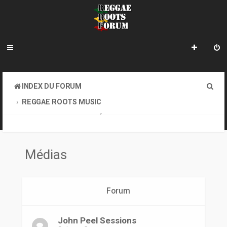
R
INDEX DU FORUM
e
REGGAE ROOTS MUSIC
c
CONCERTS, SOIRÉES, MÉDIAS, SITES OFFICIELS DES ARTISTES
MÉDIAS
h
e
Médias
r
c
Forum
h
e
John Peel Sessions