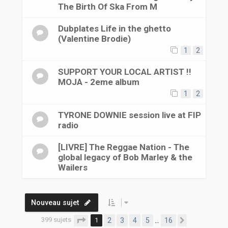
The Birth Of Ska From M
Dubplates Life in the ghetto
(Valentine Brodie)
1
2
SUPPORT YOUR LOCAL ARTIST !!
MOJA - 2eme album
1
2
TYRONE DOWNIE session live at FIP
radio
[LIVRE] The Reggae Nation - The
global legacy of Bob Marley & the
Wailers
Nouveau sujet
399 sujets
Page
1
sur
16
1
2
3
4
5
16
…
Suivante