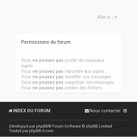
Aller à
Permissions du forum
Vous
ne pouvez pas
poster de nouveaux
sujets
Vous
ne pouvez pas
répondre aux sujets
Vous
ne pouvez pas
modifier vos messages
Vous
ne pouvez pas
supprimer vos messages
Vous
ne pouvez pas
joindre des fichiers
INDEX DU FORUM
Nous contacter
Développé par
phpBB
® Forum Software © phpBB Limited
Traduit par
phpBB-fr.com