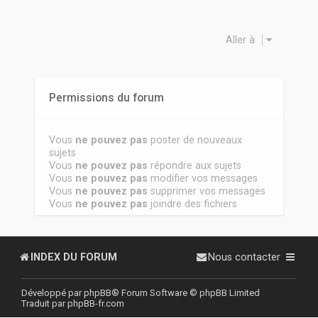
Aller à
Permissions du forum
Vous
ne pouvez pas
poster de nouveaux
sujets
Vous
ne pouvez pas
répondre aux sujets
Vous
ne pouvez pas
modifier vos messages
Vous
ne pouvez pas
supprimer vos messages
Vous
ne pouvez pas
joindre des fichiers
INDEX DU FORUM
Nous contacter
Développé par
phpBB
® Forum Software © phpBB Limited
Traduit par
phpBB-fr.com