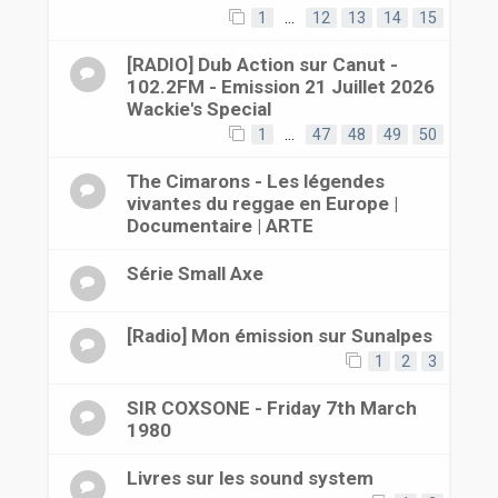
1
…
12
13
14
15
[RADIO] Dub Action sur Canut -
102.2FM - Emission 21 Juillet 2026
Wackie's Special
1
…
47
48
49
50
The Cimarons - Les légendes
vivantes du reggae en Europe |
Documentaire | ARTE
Série Small Axe
[Radio] Mon émission sur Sunalpes
1
2
3
SIR COXSONE - Friday 7th March
1980
Livres sur les sound system