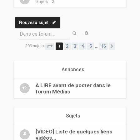
r
Sujets :
2
Nouveau sujet
Rechercher
Recherche avancée
Dans ce forum…
399 sujets
Page
1
sur
16
1
2
3
4
5
16
…
Suivante
Annonces
A LIRE avant de poster dans le
forum Médias
Sujets
[VIDEO] Liste de quelques liens
vidéos...