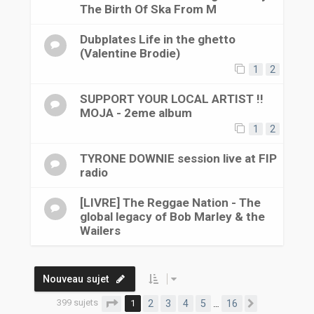
The Birth Of Ska From M
Dubplates Life in the ghetto
(Valentine Brodie)
1
2
SUPPORT YOUR LOCAL ARTIST !!
MOJA - 2eme album
1
2
TYRONE DOWNIE session live at FIP
radio
[LIVRE] The Reggae Nation - The
global legacy of Bob Marley & the
Wailers
Nouveau sujet
399 sujets
Page
1
sur
16
1
2
3
4
5
16
…
Suivante