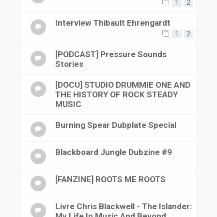
1
2
Interview Thibault Ehrengardt
1
2
[PODCAST] Pressure Sounds
Stories
[DOCU] STUDIO DRUMMIE ONE AND
THE HISTORY OF ROCK STEADY
MUSIC
Burning Spear Dubplate Special
Blackboard Jungle Dubzine #9
[FANZINE] ROOTS ME ROOTS
Livre Chris Blackwell - The Islander:
My Life In Music And Beyond