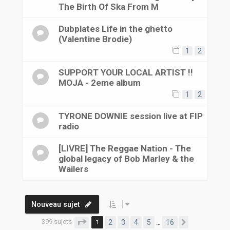
The Birth Of Ska From M
Dubplates Life in the ghetto
(Valentine Brodie)
1
2
SUPPORT YOUR LOCAL ARTIST !!
MOJA - 2eme album
1
2
TYRONE DOWNIE session live at FIP
radio
[LIVRE] The Reggae Nation - The
global legacy of Bob Marley & the
Wailers
Nouveau sujet
399 sujets
Page
1
sur
16
1
2
3
4
5
16
…
Suivante