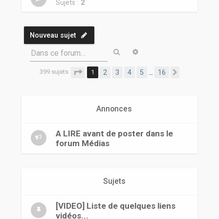
r
Sujets :
2
Nouveau sujet
Rechercher
Recherche avancée
Dans ce forum…
399 sujets
Page
1
sur
16
1
2
3
4
5
16
…
Suivante
Annonces
A LIRE avant de poster dans le
forum Médias
Sujets
[VIDEO] Liste de quelques liens
vidéos...