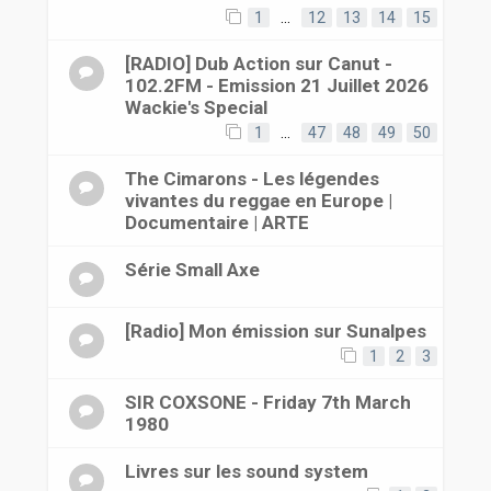
1
…
12
13
14
15
[RADIO] Dub Action sur Canut -
102.2FM - Emission 21 Juillet 2026
Wackie's Special
1
…
47
48
49
50
The Cimarons - Les légendes
vivantes du reggae en Europe |
Documentaire | ARTE
Série Small Axe
[Radio] Mon émission sur Sunalpes
1
2
3
SIR COXSONE - Friday 7th March
1980
Livres sur les sound system