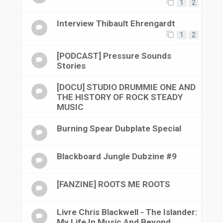
1
2
Interview Thibault Ehrengardt
1
2
[PODCAST] Pressure Sounds
Stories
[DOCU] STUDIO DRUMMIE ONE AND
THE HISTORY OF ROCK STEADY
MUSIC
Burning Spear Dubplate Special
Blackboard Jungle Dubzine #9
[FANZINE] ROOTS ME ROOTS
Livre Chris Blackwell - The Islander:
My Life In Music And Beyond