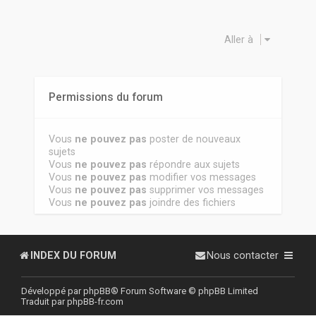
Aller à
Permissions du forum
Vous
ne pouvez pas
poster de nouveaux
sujets
Vous
ne pouvez pas
répondre aux sujets
Vous
ne pouvez pas
modifier vos messages
Vous
ne pouvez pas
supprimer vos messages
Vous
ne pouvez pas
joindre des fichiers
INDEX DU FORUM
Nous contacter
Développé par
phpBB
® Forum Software © phpBB Limited
Traduit par
phpBB-fr.com