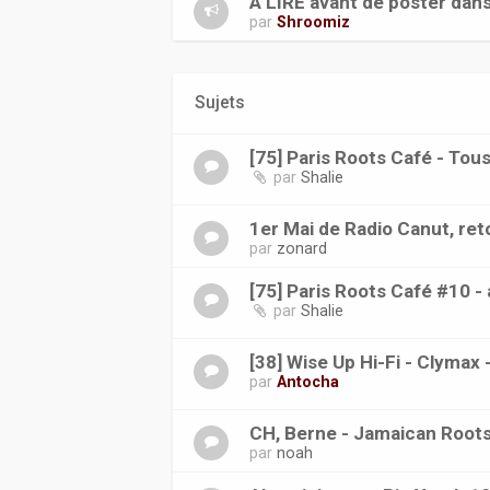
A LIRE avant de poster dan
par
Shroomiz
Sujets
[75] Paris Roots Café - Tous
par
Shalie
1er Mai de Radio Canut, re
par
zonard
[75] Paris Roots Café #10 
par
Shalie
[38] Wise Up Hi-Fi - Clymax
par
Antocha
CH, Berne - Jamaican Roots
par
noah