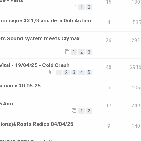
ue - Paris
15
130
1
2
a musique 33 1/3 ans de la Dub Action
4
53
oots Sound system meets Clymax
26
283
1
2
3
 Vital - 19/04/25 - Cold Crash
48
291
1
2
3
4
5
hamonix 30.05.25
5
108
6 Août
17
249
1
2
ations)&Roots Radics 04/04/25
9
140