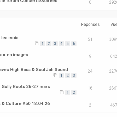
s le forum Concerts/Soirées
0
292
Réponses
Vu
 les mois
51
309
1
2
3
4
5
6
tour en images
9
64
- avec High Bass & Soul Jah Sound
24
227
1
2
3
 - Gully Roots 26-27 mars
18
286
1
2
 & Culture #50 18.04.26
2
46