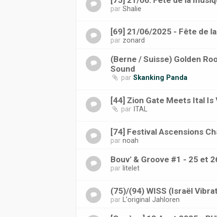
[75] 21/06: Fete de la musiq
par
Shalie
[69] 21/06/2025 - Fête de l
par
zonard
(Berne / Suisse) Golden R
Sound
par
Skanking Panda
[44] Zion Gate Meets Ital Is
par
ITAL
[74] Festival Ascensions C
par
noah
Bouv' & Groove #1 - 25 et 2
par
litelet
(75)/(94) WISS (Israël Vibr
par
L'original Jahloren