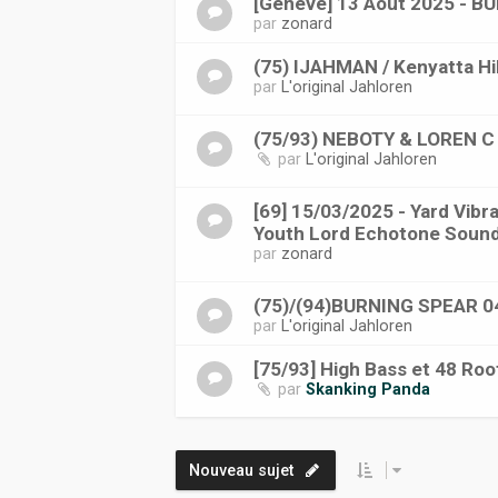
[Genève] 13 Aout 2025 - B
par
zonard
(75) IJAHMAN / Kenyatta Hil
par
L'original Jahloren
(75/93) NEBOTY & LOREN C 
par
L'original Jahloren
[69] 15/03/2025 - Yard Vibra
Youth Lord Echotone Soun
par
zonard
(75)/(94)BURNING SPEAR 0
par
L'original Jahloren
[75/93] High Bass et 48 Roo
par
Skanking Panda
Nouveau sujet