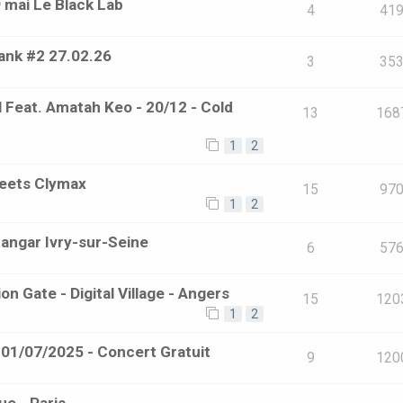
 mai Le Black Lab
4
41
ank #2 27.02.26
3
35
tal Feat. Amatah Keo - 20/12 - Cold
13
168
1
2
eets Clymax
15
97
1
2
angar Ivry-sur-Seine
6
57
 Zion Gate - Digital Village - Angers
15
120
1
2
01/07/2025 - Concert Gratuit
9
120