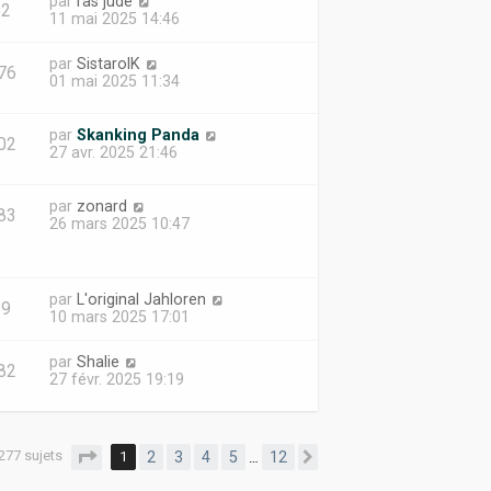
par
ras jude
62
11 mai 2025 14:46
par
SistarolK
76
01 mai 2025 11:34
par
Skanking Panda
02
27 avr. 2025 21:46
par
zonard
83
26 mars 2025 10:47
par
L'original Jahloren
89
10 mars 2025 17:01
par
Shalie
82
27 févr. 2025 19:19
277 sujets
Page
1
sur
12
1
2
3
4
5
12
…
Suivante