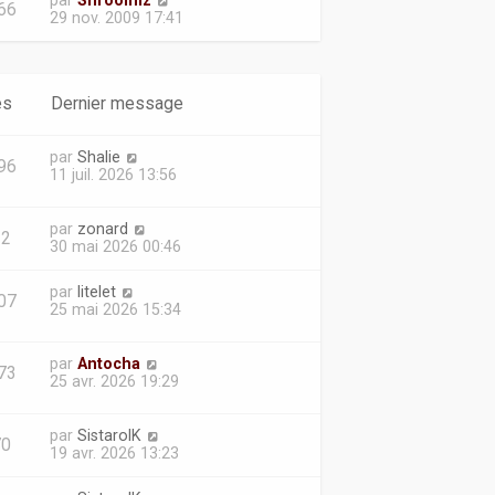
par
Shroomiz
66
29 nov. 2009 17:41
es
Dernier message
par
Shalie
96
11 juil. 2026 13:56
par
zonard
22
30 mai 2026 00:46
par
litelet
07
25 mai 2026 15:34
par
Antocha
73
25 avr. 2026 19:29
par
SistarolK
70
19 avr. 2026 13:23