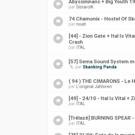
Abyssininans + Big Youth 19
par
SistarolK
74 Chamonix - Hostel Of Sk
par
noah
[44] - Zion Gate + Ital Is Vi
Crash
par
ITAL
[57] Sema Sound System m
par
Skanking Panda
( 94 ) THE CIMARONS - Le H
par
L'original Jahloren
[49] - 24/10 - Ital Is Vital +
par
ITAL
[Trélazé] BURNING SPEAR - 
par
ITAL