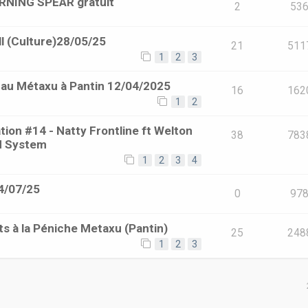
URNING SPEAR gratuit
2
53
l (Culture)28/05/25
21
511
1
2
3
au Métaxu à Pantin 12/04/2025
16
162
1
2
tion #14 - Natty Frontline ft Welton
38
783
d System
1
2
3
4
4/07/25
0
97
ts à la Péniche Metaxu (Pantin)
25
248
1
2
3