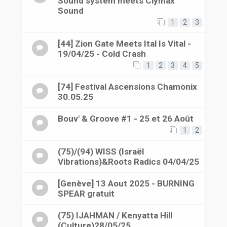
Sound system meets Clymax
Sound
1
2
3
[44] Zion Gate Meets Ital Is Vital -
19/04/25 - Cold Crash
1
2
3
4
5
[74] Festival Ascensions Chamonix
30.05.25
Bouv' & Groove #1 - 25 et 26 Août
1
2
(75)/(94) WISS (Israël
Vibrations)&Roots Radics 04/04/25
[Genève] 13 Aout 2025 - BURNING
SPEAR gratuit
(75) IJAHMAN / Kenyatta Hill
(Culture)28/05/25