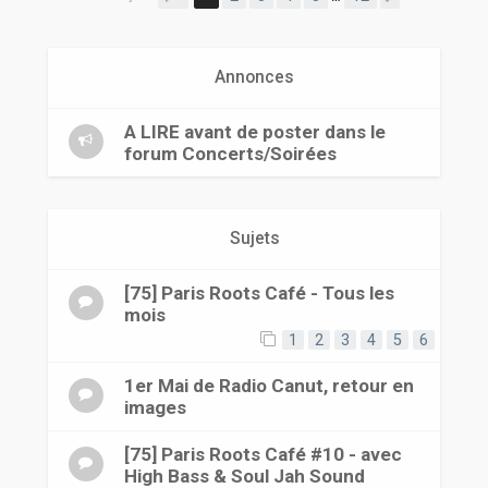
r
Annonces
A LIRE avant de poster dans le
forum Concerts/Soirées
Sujets
[75] Paris Roots Café - Tous les
mois
1
2
3
4
5
6
1er Mai de Radio Canut, retour en
images
[75] Paris Roots Café #10 - avec
High Bass & Soul Jah Sound