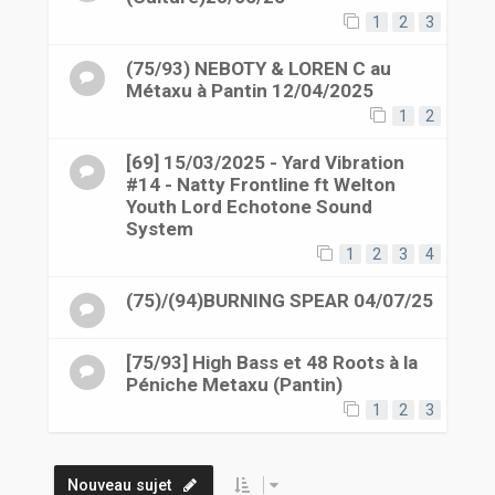
1
2
3
(75/93) NEBOTY & LOREN C au
Métaxu à Pantin 12/04/2025
1
2
[69] 15/03/2025 - Yard Vibration
#14 - Natty Frontline ft Welton
Youth Lord Echotone Sound
System
1
2
3
4
(75)/(94)BURNING SPEAR 04/07/25
[75/93] High Bass et 48 Roots à la
Péniche Metaxu (Pantin)
1
2
3
Nouveau sujet