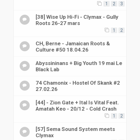
1
2
3
[38] Wise Up Hi-Fi - Clymax - Gully
Roots 26-27 mars
1
2
CH, Berne - Jamaican Roots &
Culture #50 18.04.26
Abyssininans + Big Youth 19 mai Le
Black Lab
74 Chamonix - Hostel Of Skank #2
27.02.26
[44] - Zion Gate + Ital Is Vital Feat.
Amatah Keo - 20/12 - Cold Crash
1
2
[57] Sema Sound System meets
Clymax