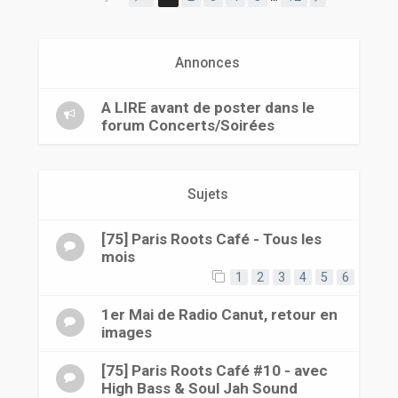
r
Annonces
A LIRE avant de poster dans le
forum Concerts/Soirées
Sujets
[75] Paris Roots Café - Tous les
mois
1
2
3
4
5
6
1er Mai de Radio Canut, retour en
images
[75] Paris Roots Café #10 - avec
High Bass & Soul Jah Sound