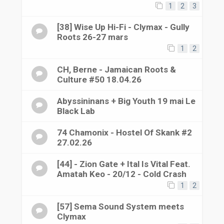
1
2
3
[38] Wise Up Hi-Fi - Clymax - Gully
Roots 26-27 mars
1
2
CH, Berne - Jamaican Roots &
Culture #50 18.04.26
Abyssininans + Big Youth 19 mai Le
Black Lab
74 Chamonix - Hostel Of Skank #2
27.02.26
[44] - Zion Gate + Ital Is Vital Feat.
Amatah Keo - 20/12 - Cold Crash
1
2
[57] Sema Sound System meets
Clymax