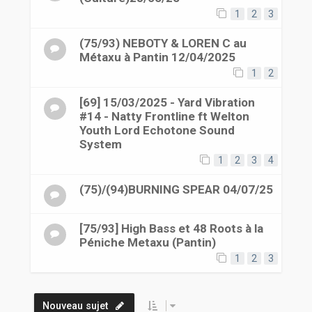
1
2
3
(75/93) NEBOTY & LOREN C au
Métaxu à Pantin 12/04/2025
1
2
[69] 15/03/2025 - Yard Vibration
#14 - Natty Frontline ft Welton
Youth Lord Echotone Sound
System
1
2
3
4
(75)/(94)BURNING SPEAR 04/07/25
[75/93] High Bass et 48 Roots à la
Péniche Metaxu (Pantin)
1
2
3
Nouveau sujet