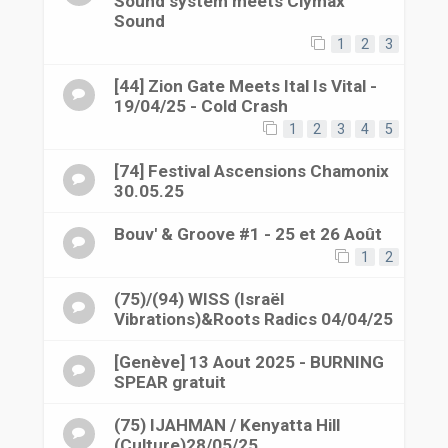
Sound system meets Clymax
Sound
1
2
3
[44] Zion Gate Meets Ital Is Vital -
19/04/25 - Cold Crash
1
2
3
4
5
[74] Festival Ascensions Chamonix
30.05.25
Bouv' & Groove #1 - 25 et 26 Août
1
2
(75)/(94) WISS (Israël
Vibrations)&Roots Radics 04/04/25
[Genève] 13 Aout 2025 - BURNING
SPEAR gratuit
(75) IJAHMAN / Kenyatta Hill
(Culture)28/05/25