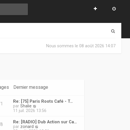
R
e
Nous sommes le 08 août 2026 14:07
c
h
e
r
c
ages
Dernier message
h
Re: [75] Paris Roots Café - T…
e
71
V
par
Shalie
o
11 juil. 2026 13:56
r
i
r
Re: [RADIO] Dub Action sur Ca…
78
l
V
par
zonard
e