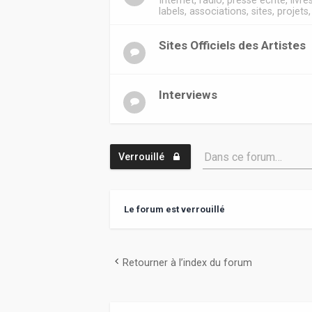
Internet, radio, presse écrite, livre
labels, associations, sites, projets
Sites Officiels des Artistes
Interviews
Dans ce forum…
Verrouillé
Le forum est verrouillé
Retourner à l’index du forum