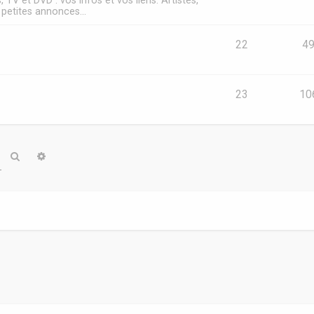
s, TV et DVD : vos infos et vos liens. Artistes,
, petites annonces...
22
4
23
10
Rechercher
Recherche avancée