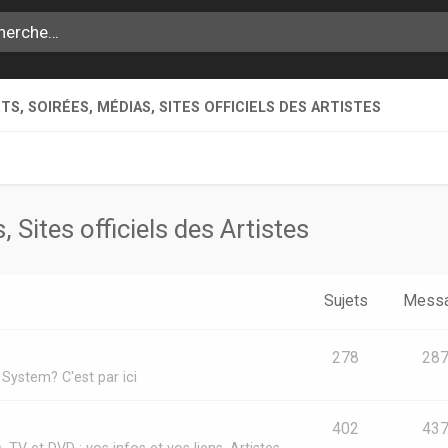
S, SOIRÉES, MÉDIAS, SITES OFFICIELS DES ARTISTES
 Sites officiels des Artistes
Sujets
Mess
278
28
System? C'est par ici
402
43