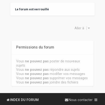
Le forum est verrouillé
Aller à
Permissions du forum
Vous
ne pouvez pas
poster de nouveaux
sujets
Vous
ne pouvez pas
répondre aux sujets
Vous
ne pouvez pas
modifier vos messages
Vous
ne pouvez pas
supprimer vos messages
Vous
ne pouvez pas
joindre des fichiers
INDEX DU FORUM
Nous contacter