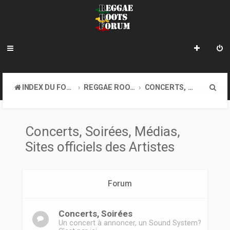
R
INDEX DU FORUM
REGGAE ROOTS MUSIC
CONCERTS, SOIRÉES, MÉDIAS, SITES OFFICIELS DES ARTISTES
e
c
Concerts, Soirées, Médias,
h
Sites officiels des Artistes
e
r
c
Forum
h
Concerts, Soirées
e
Un concert à annoncer, un Sound System?