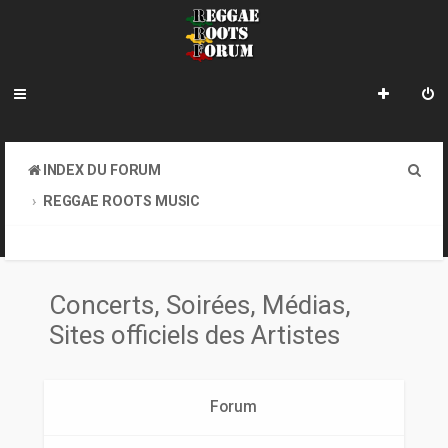
R
INDEX DU FORUM
e
REGGAE ROOTS MUSIC
c
CONCERTS, SOIRÉES, MÉDIAS, SITES OFFICIELS DES ARTISTES
h
e
Concerts, Soirées, Médias,
r
Sites officiels des Artistes
c
h
Forum
e