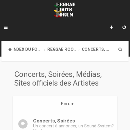
R
INDEX DU FORUM
REGGAE ROOTS MUSIC
CONCERTS, SOIRÉES, MÉDIAS, SITES OFFICIELS DES ARTISTES
e
c
Concerts, Soirées, Médias,
h
Sites officiels des Artistes
e
r
c
Forum
h
Concerts, Soirées
e
Un concert à annoncer, un Sound System?