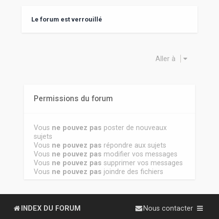
Le forum est verrouillé
Aller à
Permissions du forum
Vous
ne pouvez pas
poster de nouveaux
sujets
Vous
ne pouvez pas
répondre aux sujets
Vous
ne pouvez pas
modifier vos messages
Vous
ne pouvez pas
supprimer vos messages
Vous
ne pouvez pas
joindre des fichiers
INDEX DU FORUM
Nous contacter