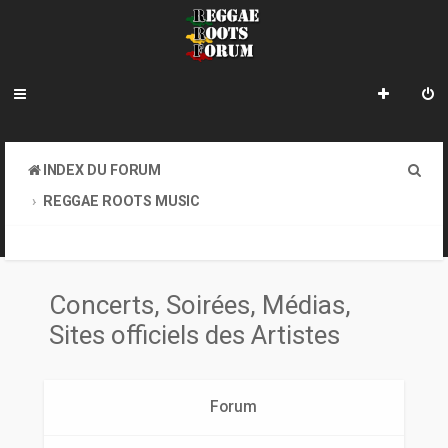
R
INDEX DU FORUM
e
REGGAE ROOTS MUSIC
c
CONCERTS, SOIRÉES, MÉDIAS, SITES OFFICIELS DES ARTISTES
h
e
Concerts, Soirées, Médias,
r
Sites officiels des Artistes
c
h
Forum
e