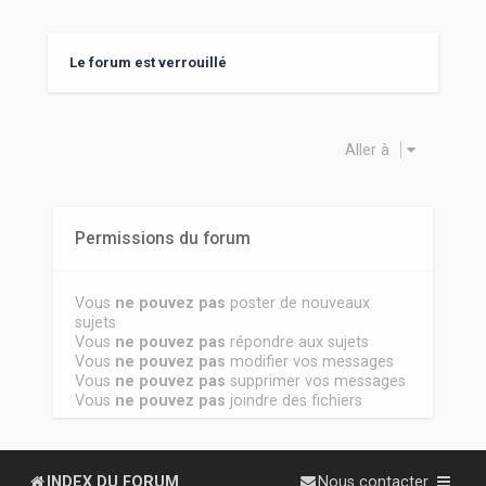
Le forum est verrouillé
Aller à
Permissions du forum
Vous
ne pouvez pas
poster de nouveaux
sujets
Vous
ne pouvez pas
répondre aux sujets
Vous
ne pouvez pas
modifier vos messages
Vous
ne pouvez pas
supprimer vos messages
Vous
ne pouvez pas
joindre des fichiers
INDEX DU FORUM
Nous contacter