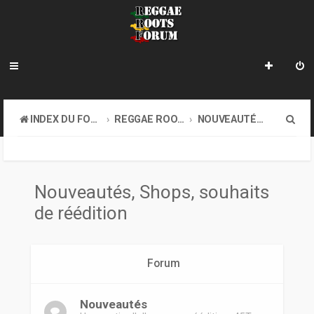
R
INDEX DU FORUM
REGGAE ROOTS MUSIC
NOUVEAUTÉS, SHOPS, SOUHAITS DE RÉÉDITION
e
c
h
Nouveautés, Shops, souhaits
e
de réédition
r
c
Forum
h
e
Nouveautés