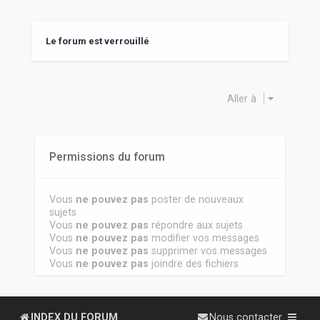
Le forum est verrouillé
Aller à
Permissions du forum
Vous
ne pouvez pas
poster de nouveaux
sujets
Vous
ne pouvez pas
répondre aux sujets
Vous
ne pouvez pas
modifier vos messages
Vous
ne pouvez pas
supprimer vos messages
Vous
ne pouvez pas
joindre des fichiers
INDEX DU FORUM
Nous contacter