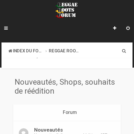
R
INDEX DU FORUM
REGGAE ROOTS MUSIC
e
NOUVEAUTÉS, SHOPS, SOUHAITS DE RÉÉDITION
c
h
Nouveautés, Shops, souhaits
e
de réédition
r
c
Forum
h
e
Nouveautés