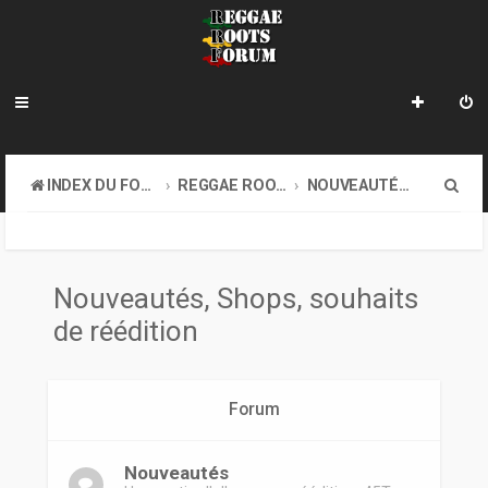
R
INDEX DU FORUM
REGGAE ROOTS MUSIC
NOUVEAUTÉS, SHOPS, SOUHAITS DE RÉÉDITION
e
c
h
Nouveautés, Shops, souhaits
e
de réédition
r
c
Forum
h
e
Nouveautés