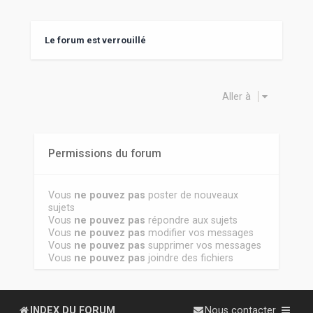
Le forum est verrouillé
Aller à
Permissions du forum
Vous
ne pouvez pas
poster de nouveaux
sujets
Vous
ne pouvez pas
répondre aux sujets
Vous
ne pouvez pas
modifier vos messages
Vous
ne pouvez pas
supprimer vos messages
Vous
ne pouvez pas
joindre des fichiers
INDEX DU FORUM
Nous contacter