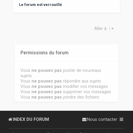
Le forum est verrouillé
Aller à
Permissions du forum
Vous
ne pouvez pas
poster de nouveaux
sujets
Vous
ne pouvez pas
répondre aux sujets
Vous
ne pouvez pas
modifier vos messages
Vous
ne pouvez pas
supprimer vos messages
Vous
ne pouvez pas
joindre des fichiers
INDEX DU FORUM
Nous contacter