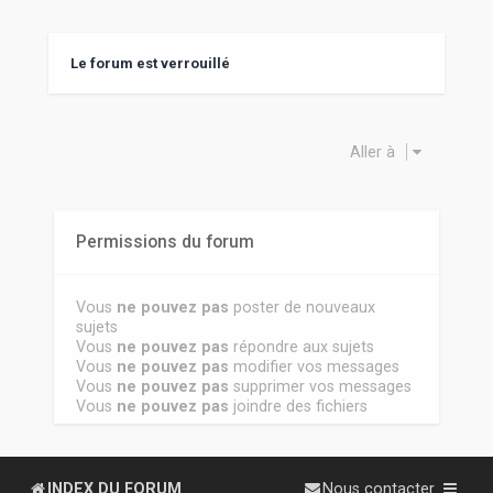
Le forum est verrouillé
Aller à
Permissions du forum
Vous
ne pouvez pas
poster de nouveaux
sujets
Vous
ne pouvez pas
répondre aux sujets
Vous
ne pouvez pas
modifier vos messages
Vous
ne pouvez pas
supprimer vos messages
Vous
ne pouvez pas
joindre des fichiers
INDEX DU FORUM
Nous contacter