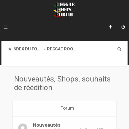
R
INDEX DU FORUM
REGGAE ROOTS MUSIC
e
NOUVEAUTÉS, SHOPS, SOUHAITS DE RÉÉDITION
c
h
Nouveautés, Shops, souhaits
e
de réédition
r
c
Forum
h
e
Nouveautés