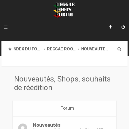
R
INDEX DU FORUM
REGGAE ROOTS MUSIC
NOUVEAUTÉS, SHOPS, SOUHAITS DE RÉÉDITION
e
c
h
Nouveautés, Shops, souhaits
e
de réédition
r
c
Forum
h
e
Nouveautés