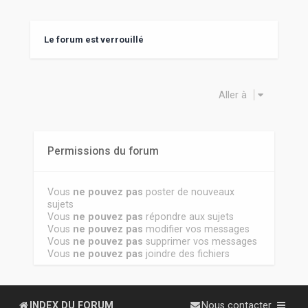
Le forum est verrouillé
Aller à
Permissions du forum
Vous
ne pouvez pas
poster de nouveaux
sujets
Vous
ne pouvez pas
répondre aux sujets
Vous
ne pouvez pas
modifier vos messages
Vous
ne pouvez pas
supprimer vos messages
Vous
ne pouvez pas
joindre des fichiers
INDEX DU FORUM
Nous contacter