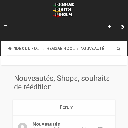
R
INDEX DU FORUM
REGGAE ROOTS MUSIC
NOUVEAUTÉS, SHOPS, SOUHAITS DE RÉÉDITION
e
c
h
Nouveautés, Shops, souhaits
e
de réédition
r
c
Forum
h
e
Nouveautés