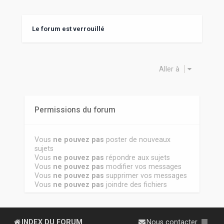
Le forum est verrouillé
Aller à
Permissions du forum
Vous
ne pouvez pas
poster de nouveaux
sujets
Vous
ne pouvez pas
répondre aux sujets
Vous
ne pouvez pas
modifier vos messages
Vous
ne pouvez pas
supprimer vos messages
Vous
ne pouvez pas
joindre des fichiers
INDEX DU FORUM
Nous contacter