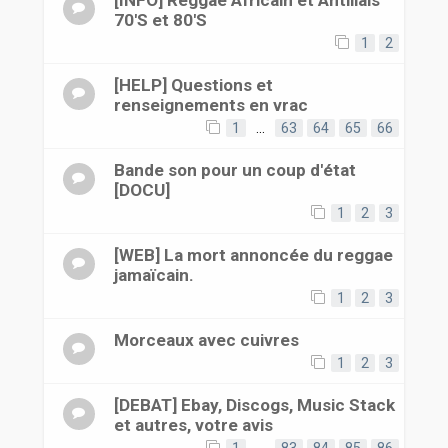
[INFO] Reggae Africain et Antillais
70'S et 80'S
1
2
[HELP] Questions et
renseignements en vrac
1
…
63
64
65
66
Bande son pour un coup d'état
[DOCU]
1
2
3
[WEB] La mort annoncée du reggae
jamaïcain.
1
2
3
Morceaux avec cuivres
1
2
3
[DEBAT] Ebay, Discogs, Music Stack
et autres, votre avis