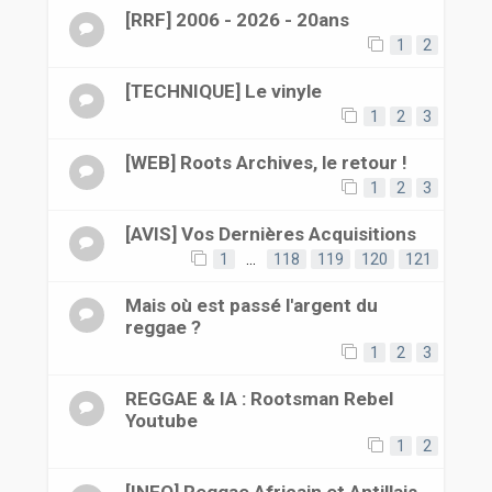
[RRF] 2006 - 2026 - 20ans
1
2
[TECHNIQUE] Le vinyle
1
2
3
[WEB] Roots Archives, le retour !
1
2
3
[AVIS] Vos Dernières Acquisitions
1
…
118
119
120
121
Mais où est passé l'argent du
reggae ?
1
2
3
REGGAE & IA : Rootsman Rebel
Youtube
1
2