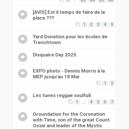
1
…
83
84
85
86
[AVIS] Est il temps de faire de la
place ???
1
2
3
4
5
Yard Donation pour les écoles de
Trenchtown
Disquaire Day 2025
EXPO photo - Dennis Morris à la
MEP jusqu'au 18 Mai
1
2
Les tunes reggae soulfull
1
…
4
5
6
7
Groundation for the Coronation
with Time, son of the great Count
Ossie and leader of the Mystic