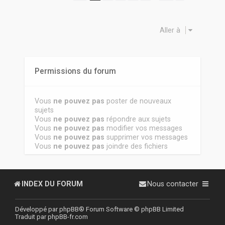
Aller à
Permissions du forum
Vous
ne pouvez pas
poster de nouveaux
sujets
Vous
ne pouvez pas
répondre aux sujets
Vous
ne pouvez pas
modifier vos messages
Vous
ne pouvez pas
supprimer vos messages
Vous
ne pouvez pas
joindre des fichiers
INDEX DU FORUM
Nous contacter
Développé par
phpBB
® Forum Software © phpBB Limited
Traduit par
phpBB-fr.com