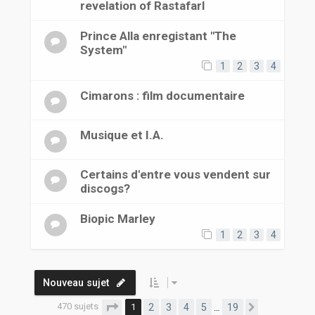
revelation of RastafarI
Prince Alla enregistant "The
System"
1
2
3
4
Cimarons : film documentaire
Musique et I.A.
Certains d'entre vous vendent sur
discogs?
Biopic Marley
1
2
3
4
Nouveau sujet
470 sujets
Page
1
sur
19
1
2
3
4
5
19
…
Suivante