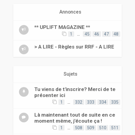
r
Annonces
** UPLIFT MAGAZINE **
1
…
45
46
47
48
> A LIRE - Règles sur RRF - A LIRE
Sujets
Tu viens de t'inscrire? Merci de te
présenter ici
1
…
332
333
334
335
Là maintenant tout de suite en ce
moment même, j'écoute ça !
1
…
508
509
510
511