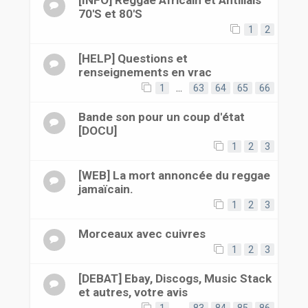
[INFO] Reggae Africain et Antillais
70'S et 80'S
1
2
[HELP] Questions et
renseignements en vrac
1
…
63
64
65
66
Bande son pour un coup d'état
[DOCU]
1
2
3
[WEB] La mort annoncée du reggae
jamaïcain.
1
2
3
Morceaux avec cuivres
1
2
3
[DEBAT] Ebay, Discogs, Music Stack
et autres, votre avis