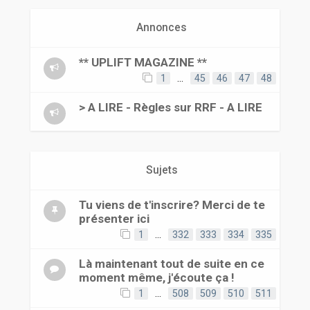
r
Annonces
** UPLIFT MAGAZINE **
1
…
45
46
47
48
> A LIRE - Règles sur RRF - A LIRE
Sujets
Tu viens de t'inscrire? Merci de te
présenter ici
1
…
332
333
334
335
Là maintenant tout de suite en ce
moment même, j'écoute ça !
1
…
508
509
510
511