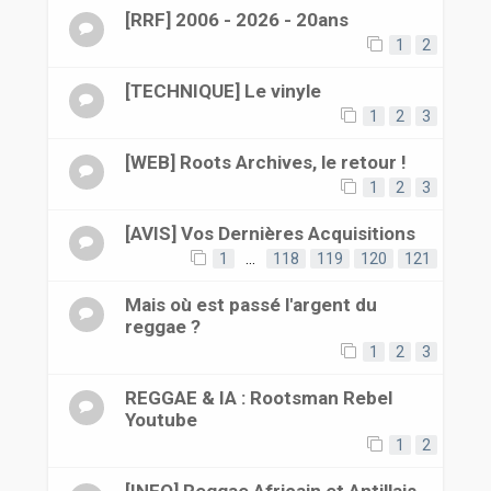
[RRF] 2006 - 2026 - 20ans
1
2
[TECHNIQUE] Le vinyle
1
2
3
[WEB] Roots Archives, le retour !
1
2
3
[AVIS] Vos Dernières Acquisitions
1
…
118
119
120
121
Mais où est passé l'argent du
reggae ?
1
2
3
REGGAE & IA : Rootsman Rebel
Youtube
1
2