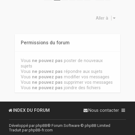
Aller à
Permissions du forum
Vous
ne pouvez pas
poster de nouveaux
sujets
Vous
ne pouvez pas
répondre aux sujets
Vous
ne pouvez pas
modifier vos messages
Vous
ne pouvez pas
supprimer vos messages
Vous
ne pouvez pas
joindre des fichiers
INDEX DU FORUM
Nous contacter
Développé par
phpBB
® Forum Software © phpBB Limited
Traduit par
phpBB-fr.com