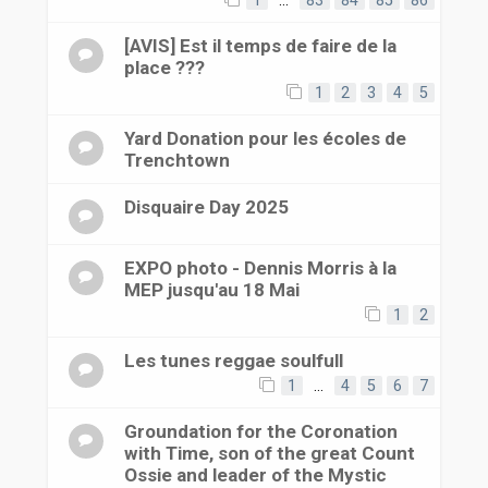
1
…
83
84
85
86
[AVIS] Est il temps de faire de la
place ???
1
2
3
4
5
Yard Donation pour les écoles de
Trenchtown
Disquaire Day 2025
EXPO photo - Dennis Morris à la
MEP jusqu'au 18 Mai
1
2
Les tunes reggae soulfull
1
…
4
5
6
7
Groundation for the Coronation
with Time, son of the great Count
Ossie and leader of the Mystic