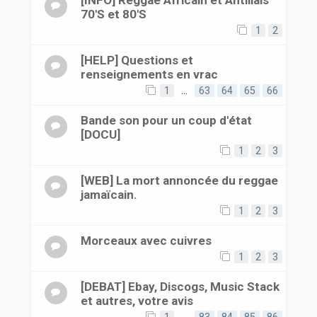
[INFO] Reggae Africain et Antillais
70'S et 80'S
1
2
[HELP] Questions et
renseignements en vrac
1
…
63
64
65
66
Bande son pour un coup d'état
[DOCU]
1
2
3
[WEB] La mort annoncée du reggae
jamaïcain.
1
2
3
Morceaux avec cuivres
1
2
3
[DEBAT] Ebay, Discogs, Music Stack
et autres, votre avis