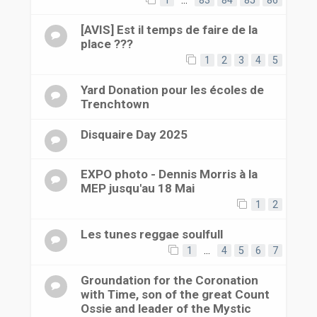
1
…
83
84
85
86
[AVIS] Est il temps de faire de la
place ???
1
2
3
4
5
Yard Donation pour les écoles de
Trenchtown
Disquaire Day 2025
EXPO photo - Dennis Morris à la
MEP jusqu'au 18 Mai
1
2
Les tunes reggae soulfull
1
…
4
5
6
7
Groundation for the Coronation
with Time, son of the great Count
Ossie and leader of the Mystic