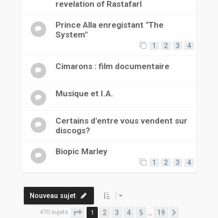
revelation of RastafarI
Prince Alla enregistant "The
System"
1
2
3
4
Cimarons : film documentaire
Musique et I.A.
Certains d'entre vous vendent sur
discogs?
Biopic Marley
1
2
3
4
Nouveau sujet
470 sujets
Page
1
sur
19
1
2
3
4
5
19
…
Suivante