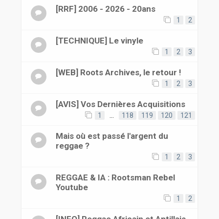
[RRF] 2006 - 2026 - 20ans
1
2
[TECHNIQUE] Le vinyle
1
2
3
[WEB] Roots Archives, le retour !
1
2
3
[AVIS] Vos Dernières Acquisitions
1
…
118
119
120
121
Mais où est passé l'argent du
reggae ?
1
2
3
REGGAE & IA : Rootsman Rebel
Youtube
1
2