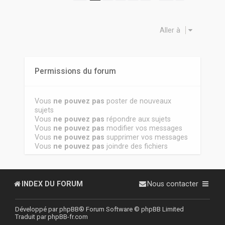
Aller à
Permissions du forum
Vous
ne pouvez pas
poster de nouveaux
sujets
Vous
ne pouvez pas
répondre aux sujets
Vous
ne pouvez pas
modifier vos messages
Vous
ne pouvez pas
supprimer vos messages
Vous
ne pouvez pas
joindre des fichiers
INDEX DU FORUM
Nous contacter
Développé par
phpBB
® Forum Software © phpBB Limited
Traduit par
phpBB-fr.com