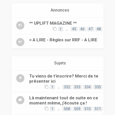
r
Annonces
** UPLIFT MAGAZINE **
1
…
45
46
47
48
> A LIRE - Règles sur RRF - A LIRE
Sujets
Tu viens de t'inscrire? Merci de te
présenter ici
1
…
332
333
334
335
Là maintenant tout de suite en ce
moment même, j'écoute ça !
1
…
508
509
510
511