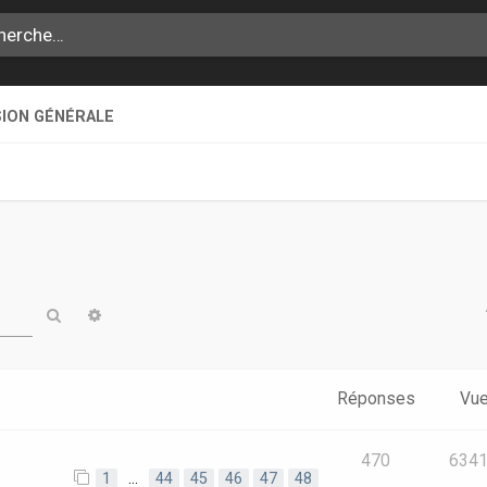
SION GÉNÉRALE
Rechercher
Recherche avancée
Réponses
Vu
470
634
1
…
44
45
46
47
48