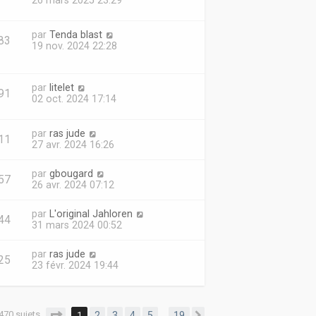
26 mars 2025 23:29
par
Tenda blast
83
19 nov. 2024 22:28
par
litelet
91
02 oct. 2024 17:14
par
ras jude
11
27 avr. 2024 16:26
par
gbougard
57
26 avr. 2024 07:12
par
L'original Jahloren
44
31 mars 2024 00:52
par
ras jude
25
23 févr. 2024 19:44
470 sujets
Page
1
sur
19
1
2
3
4
5
19
…