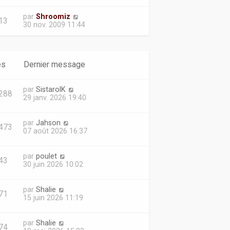
par
Shroomiz
13
30 nov. 2009 11:44
es
Dernier message
par
SistarolK
288
29 janv. 2026 19:40
par
Jahson
473
07 août 2026 16:37
par
poulet
43
30 juin 2026 10:02
par
Shalie
71
15 juin 2026 11:19
par
Shalie
74