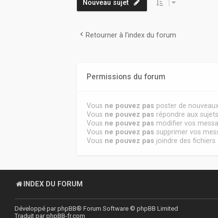
Nouveau sujet
Retourner à l’index du forum
Permissions du forum
Vous
ne pouvez pas
poster de nouveaux
Vous
ne pouvez pas
répondre aux sujet
Vous
ne pouvez pas
modifier vos mess
Vous
ne pouvez pas
supprimer vos mes
Vous
ne pouvez pas
joindre des fichiers
INDEX DU FORUM
Développé par
phpBB
® Forum Software © phpBB Limited
Traduit par
phpBB-fr.com