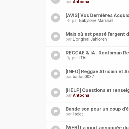
par
Antocha
[AVIS] Vos Dernières Acquis
par
Babylone Marshall
Mais où est passé l'argent 
par
L'original Jahloren
REGGAE & IA : Rootsman Re
par
ITAL
[INFO] Reggae Africain et Ant
par
badou0032
[HELP] Questions et rense
par
Antocha
Bande son pour un coup d'é
par
litelet
[WEB] La mort annoncée du 