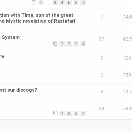
1
…
3
4
5
6
7
ion with Time, son of the great
7
148
he Mystic revelation of RastafarI
e System"
37
607
1
2
3
4
re
2
106
7
136
ent sur discogs?
8
227
39
544
1
2
3
4