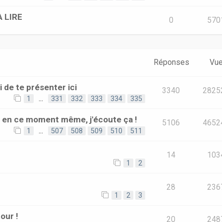
A LIRE
0
570
Réponses
Vu
i de te présenter ici
3340
2825
1
…
331
332
333
334
335
e en ce moment même, j'écoute ça !
5106
4652
1
…
507
508
509
510
511
14
103
1
2
28
236
1
2
3
our !
20
248