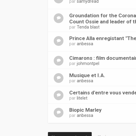
par
samydread
Groundation for the Coronat
Count Ossie and leader of t
par
Tenda blast
Prince Alla enregistant "Th
par
anbessa
Cimarons : film documentai
par
johmontpel
Musique et I.A.
par
anbessa
Certains d'entre vous vend
par
litelet
Biopic Marley
par
anbessa