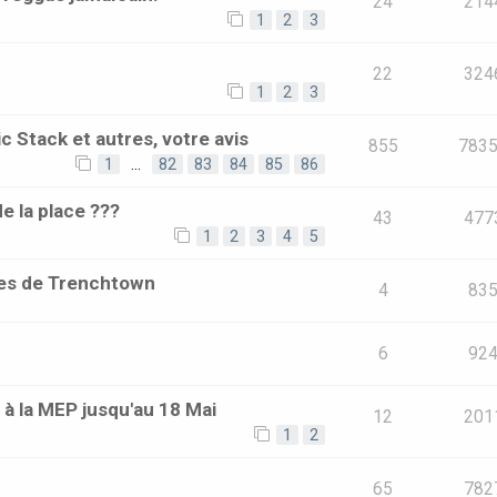
24
214
1
2
3
22
324
1
2
3
c Stack et autres, votre avis
855
783
1
…
82
83
84
85
86
de la place ???
43
477
1
2
3
4
5
les de Trenchtown
4
83
6
92
 à la MEP jusqu'au 18 Mai
12
201
1
2
65
782