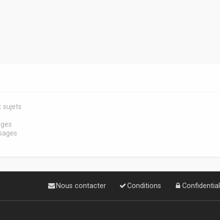
 sujets
s
ages
sages
Nous contacter
Conditions
Confidential