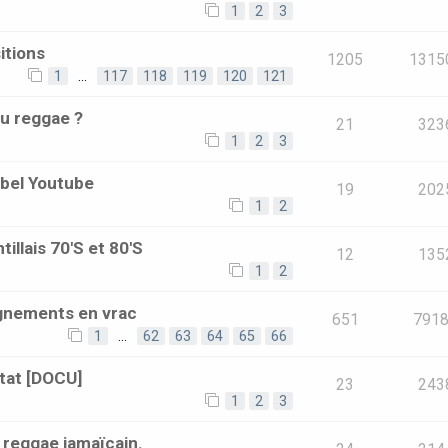
1
2
3
itions
1205
1315
1
…
117
118
119
120
121
du reggae ?
21
323
1
2
3
bel Youtube
19
202
1
2
illais 70'S et 80'S
12
135
1
2
ignements en vrac
651
791
1
…
62
63
64
65
66
tat [DOCU]
23
243
1
2
3
reggae jamaïcain.