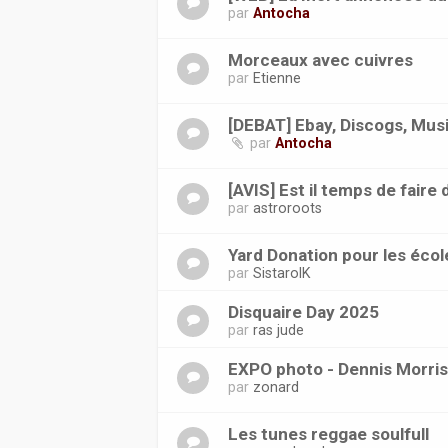
par
Antocha
Morceaux avec cuivres
par
Etienne
[DEBAT] Ebay, Discogs, Musi
par
Antocha
[AVIS] Est il temps de faire 
par
astroroots
Yard Donation pour les éco
par
SistarolK
Disquaire Day 2025
par
ras jude
EXPO photo - Dennis Morris
par
zonard
Les tunes reggae soulfull