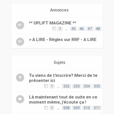
r
Annonces
** UPLIFT MAGAZINE **
1
…
45
46
47
48
> A LIRE - Règles sur RRF - A LIRE
Sujets
Tu viens de t'inscrire? Merci de te
présenter ici
1
…
332
333
334
335
Là maintenant tout de suite en ce
moment même, j'écoute ça !
1
…
508
509
510
511