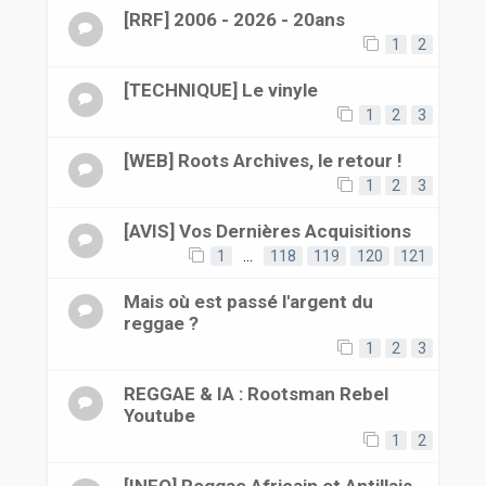
[RRF] 2006 - 2026 - 20ans
1
2
[TECHNIQUE] Le vinyle
1
2
3
[WEB] Roots Archives, le retour !
1
2
3
[AVIS] Vos Dernières Acquisitions
1
…
118
119
120
121
Mais où est passé l'argent du
reggae ?
1
2
3
REGGAE & IA : Rootsman Rebel
Youtube
1
2