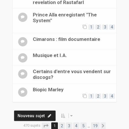
revelation of RastafarI
Prince Alla enregistant "The
System"
1
2
3
4
Cimarons : film documentaire
Musique et I.A.
Certains d'entre vous vendent sur
discogs?
Biopic Marley
1
2
3
4
Nouveau sujet
470 sujets
Page
1
sur
19
1
2
3
4
5
19
…
Suivante