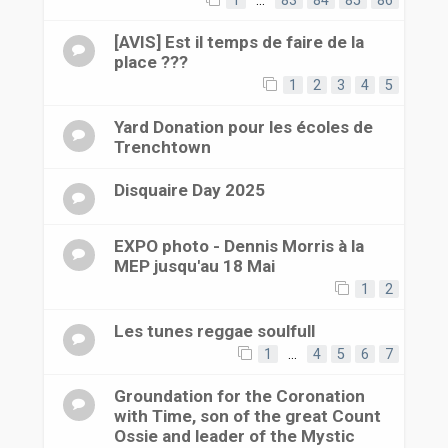
1
…
83
84
85
86
[AVIS] Est il temps de faire de la
place ???
1
2
3
4
5
Yard Donation pour les écoles de
Trenchtown
Disquaire Day 2025
EXPO photo - Dennis Morris à la
MEP jusqu'au 18 Mai
1
2
Les tunes reggae soulfull
1
…
4
5
6
7
Groundation for the Coronation
with Time, son of the great Count
Ossie and leader of the Mystic