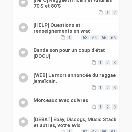
[INFO] Reggae Africain et Antillais
70'S et 80'S
1
2
[HELP] Questions et
renseignements en vrac
1
…
63
64
65
66
Bande son pour un coup d'état
[DOCU]
1
2
3
[WEB] La mort annoncée du reggae
jamaïcain.
1
2
3
Morceaux avec cuivres
1
2
3
[DEBAT] Ebay, Discogs, Music Stack
et autres, votre avis