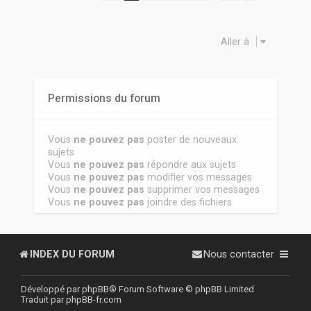
Aller à
Permissions du forum
Vous
ne pouvez pas
poster de nouveaux
sujets
Vous
ne pouvez pas
répondre aux sujets
Vous
ne pouvez pas
modifier vos messages
Vous
ne pouvez pas
supprimer vos messages
Vous
ne pouvez pas
joindre des fichiers
INDEX DU FORUM
Nous contacter
Développé par
phpBB
® Forum Software © phpBB Limited
Traduit par
phpBB-fr.com