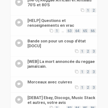
[INFO] Reggae Africain et Antillais
70'S et 80'S
1
2
[HELP] Questions et
renseignements en vrac
1
…
63
64
65
66
Bande son pour un coup d'état
[DOCU]
1
2
3
[WEB] La mort annoncée du reggae
jamaïcain.
1
2
3
Morceaux avec cuivres
1
2
3
[DEBAT] Ebay, Discogs, Music Stack
et autres, votre avis