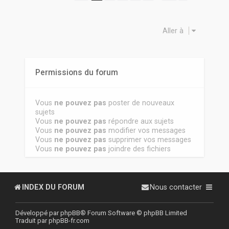
Aller à
Permissions du forum
Vous
ne pouvez pas
poster de nouveaux
sujets
Vous
ne pouvez pas
répondre aux sujets
Vous
ne pouvez pas
modifier vos messages
Vous
ne pouvez pas
supprimer vos messages
Vous
ne pouvez pas
joindre des fichiers
INDEX DU FORUM
Nous contacter
Développé par
phpBB
® Forum Software © phpBB Limited
Traduit par
phpBB-fr.com