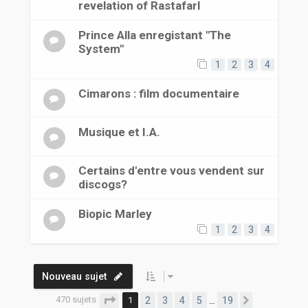
revelation of RastafarI
Prince Alla enregistant "The
System"
1
2
3
4
Cimarons : film documentaire
Musique et I.A.
Certains d'entre vous vendent sur
discogs?
Biopic Marley
1
2
3
4
Nouveau sujet
470 sujets
Page
1
sur
19
1
2
3
4
5
19
…
Suivante