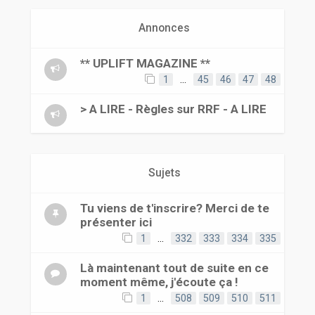
r
Annonces
** UPLIFT MAGAZINE **
1
…
45
46
47
48
> A LIRE - Règles sur RRF - A LIRE
Sujets
Tu viens de t'inscrire? Merci de te
présenter ici
1
…
332
333
334
335
Là maintenant tout de suite en ce
moment même, j'écoute ça !
1
…
508
509
510
511