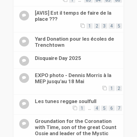
1
…
83
84
85
86
[AVIS] Est il temps de faire de la
place ???
1
2
3
4
5
Yard Donation pour les écoles de
Trenchtown
Disquaire Day 2025
EXPO photo - Dennis Morris à la
MEP jusqu'au 18 Mai
1
2
Les tunes reggae soulfull
1
…
4
5
6
7
Groundation for the Coronation
with Time, son of the great Count
Ossie and leader of the Mystic