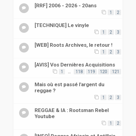
[RRF] 2006 - 2026 - 20ans
1
2
[TECHNIQUE] Le vinyle
1
2
3
[WEB] Roots Archives, le retour !
1
2
3
[AVIS] Vos Dernières Acquisitions
1
…
118
119
120
121
Mais où est passé l'argent du
reggae ?
1
2
3
REGGAE & IA : Rootsman Rebel
Youtube
1
2