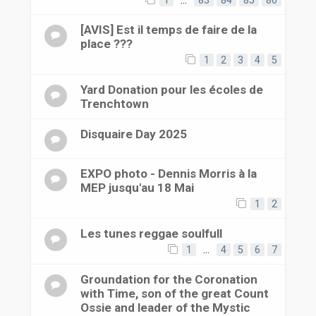
1
…
83
84
85
86
[AVIS] Est il temps de faire de la
place ???
1
2
3
4
5
Yard Donation pour les écoles de
Trenchtown
Disquaire Day 2025
EXPO photo - Dennis Morris à la
MEP jusqu'au 18 Mai
1
2
Les tunes reggae soulfull
1
…
4
5
6
7
Groundation for the Coronation
with Time, son of the great Count
Ossie and leader of the Mystic