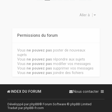
Aller à
Permissions du forum
Vous
ne pouvez pas
poster de nouveaux
sujets
Vous
ne pouvez pas
répondre aux sujets
Vous
ne pouvez pas
modifier vos messages
Vous
ne pouvez pas
supprimer vos messages
Vous
ne pouvez pas
joindre des fichiers
INDEX DU FORUM
Nous contacter
Développé par
phpBB
® Forum Software © phpBB Limited
Traduit par
phpBB-fr.com