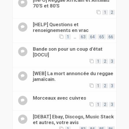
[INFO] Reggae Africain et Antillais
70'S et 80'S
1
2
[HELP] Questions et
renseignements en vrac
1
…
63
64
65
66
Bande son pour un coup d'état
[DOCU]
1
2
3
[WEB] La mort annoncée du reggae
jamaïcain.
1
2
3
Morceaux avec cuivres
1
2
3
[DEBAT] Ebay, Discogs, Music Stack
et autres, votre avis