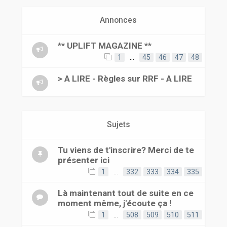
r
Annonces
** UPLIFT MAGAZINE **
1
…
45
46
47
48
> A LIRE - Règles sur RRF - A LIRE
Sujets
Tu viens de t'inscrire? Merci de te
présenter ici
1
…
332
333
334
335
Là maintenant tout de suite en ce
moment même, j'écoute ça !
1
…
508
509
510
511