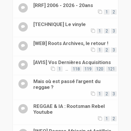
[RRF] 2006 - 2026 - 20ans
1
2
[TECHNIQUE] Le vinyle
1
2
3
[WEB] Roots Archives, le retour !
1
2
3
[AVIS] Vos Dernières Acquisitions
1
…
118
119
120
121
Mais où est passé l'argent du
reggae ?
1
2
3
REGGAE & IA : Rootsman Rebel
Youtube
1
2