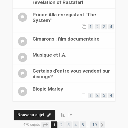
revelation of RastafarI
Prince Alla enregistant "The
System"
1
2
3
4
Cimarons : film documentaire
Musique et I.A.
Certains d'entre vous vendent sur
discogs?
Biopic Marley
1
2
3
4
Nouveau sujet
470 sujets
Page
1
sur
19
1
2
3
4
5
19
…
Suivante