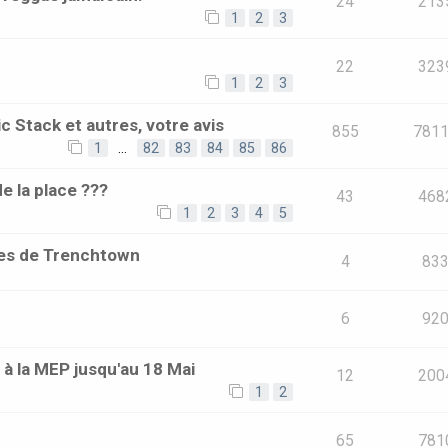
24
213
1
2
3
22
323
1
2
3
c Stack et autres, votre avis
855
781
1
…
82
83
84
85
86
de la place ???
43
468
1
2
3
4
5
les de Trenchtown
4
83
6
92
 à la MEP jusqu'au 18 Mai
12
200
1
2
65
781