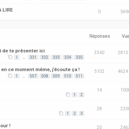
A LIRE
0
569
Réponses
Vu
i de te présenter ici
3340
2813
1
…
331
332
333
334
335
e en ce moment même, j'écoute ça !
5102
4624
1
…
507
508
509
510
511
14
100
1
2
28
235
1
2
3
our !
20
246