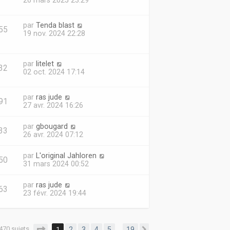
26 mars 2025 23:29
par
Tenda blast
55
19 nov. 2024 22:28
par
litelet
32
02 oct. 2024 17:14
par
ras jude
91
27 avr. 2024 16:26
par
gbougard
33
26 avr. 2024 07:12
par
L'original Jahloren
50
31 mars 2024 00:52
par
ras jude
63
23 févr. 2024 19:44
470 sujets
Page
1
sur
19
1
2
3
4
5
19
…