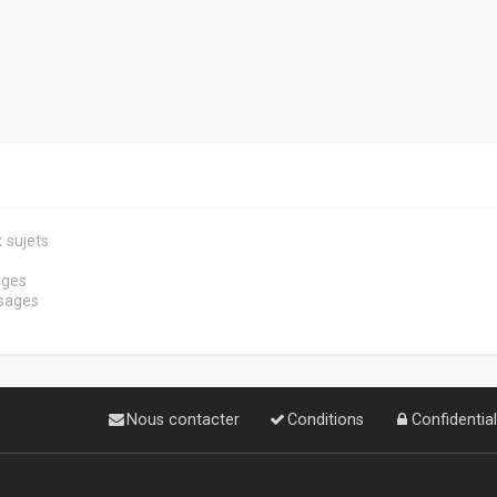
 sujets
s
ages
sages
Nous contacter
Conditions
Confidential