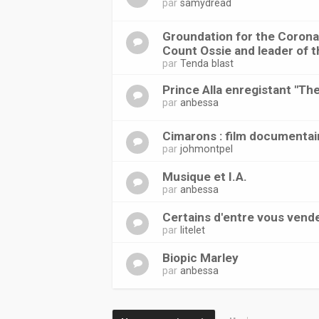
par
samydread
Groundation for the Coronat
Count Ossie and leader of t
par
Tenda blast
Prince Alla enregistant "Th
par
anbessa
Cimarons : film documentai
par
johmontpel
Musique et I.A.
par
anbessa
Certains d'entre vous vend
par
litelet
Biopic Marley
par
anbessa