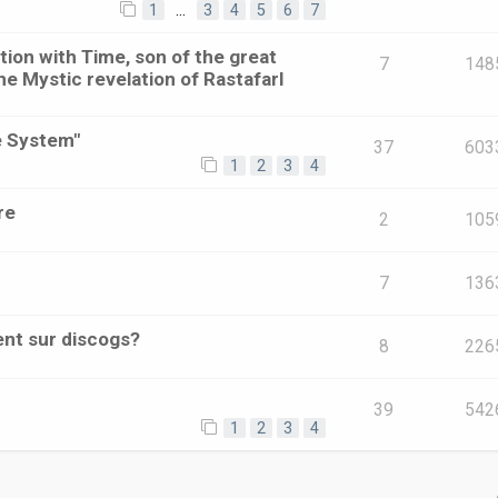
1
…
3
4
5
6
7
ion with Time, son of the great
7
148
he Mystic revelation of RastafarI
e System"
37
603
1
2
3
4
re
2
105
7
136
ent sur discogs?
8
226
39
542
1
2
3
4