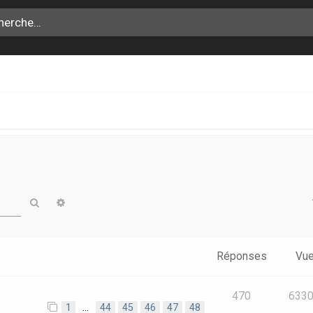
Rechercher
Recherche avancée
Réponses
Vu
470
633
1
…
44
45
46
47
48