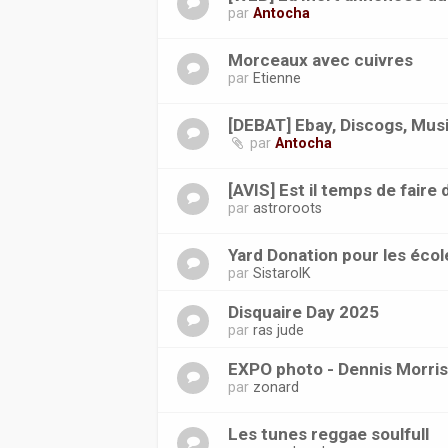
par
Antocha
Morceaux avec cuivres
par
Etienne
[DEBAT] Ebay, Discogs, Musi
par
Antocha
[AVIS] Est il temps de faire 
par
astroroots
Yard Donation pour les éco
par
SistarolK
Disquaire Day 2025
par
ras jude
EXPO photo - Dennis Morris
par
zonard
Les tunes reggae soulfull