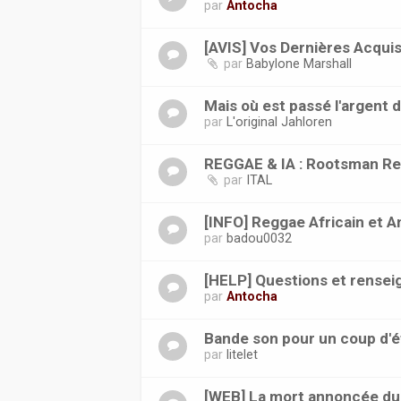
par
Antocha
[AVIS] Vos Dernières Acquis
par
Babylone Marshall
Mais où est passé l'argent 
par
L'original Jahloren
REGGAE & IA : Rootsman Re
par
ITAL
[INFO] Reggae Africain et Ant
par
badou0032
[HELP] Questions et rense
par
Antocha
Bande son pour un coup d'é
par
litelet
[WEB] La mort annoncée du 