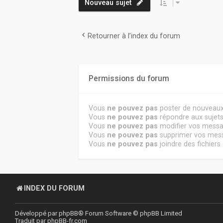
Nouveau sujet
Retourner à l’index du forum
Permissions du forum
Vous
ne pouvez pas
poster de nouveaux
Vous
ne pouvez pas
répondre aux sujet
Vous
ne pouvez pas
modifier vos mess
Vous
ne pouvez pas
supprimer vos mes
Vous
ne pouvez pas
joindre des fichiers
INDEX DU FORUM
Développé par
phpBB
® Forum Software © phpBB Limited
Traduit par
phpBB-fr.com