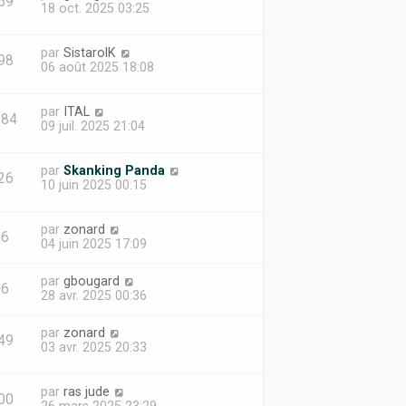
59
18 oct. 2025 03:25
par
SistarolK
98
06 août 2025 18:08
par
ITAL
184
09 juil. 2025 21:04
par
Skanking Panda
26
10 juin 2025 00:15
par
zonard
36
04 juin 2025 17:09
par
gbougard
06
28 avr. 2025 00:36
par
zonard
49
03 avr. 2025 20:33
par
ras jude
00