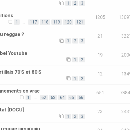
1
2
3
itions
1205
1309
1
…
117
118
119
120
121
du reggae ?
21
322
1
2
3
bel Youtube
19
200
1
2
illais 70'S et 80'S
12
134
1
2
ignements en vrac
651
788
1
…
62
63
64
65
66
tat [DOCU]
23
243
1
2
3
reggae jamaïcain.