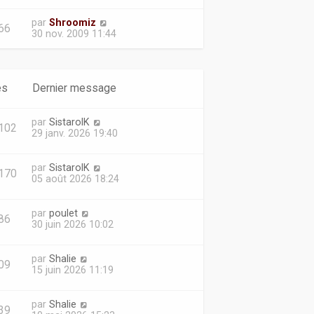
par
Shroomiz
66
30 nov. 2009 11:44
es
Dernier message
par
SistarolK
102
29 janv. 2026 19:40
par
SistarolK
170
05 août 2026 18:24
par
poulet
86
30 juin 2026 10:02
par
Shalie
09
15 juin 2026 11:19
par
Shalie
39