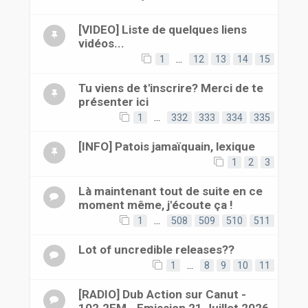
[VIDEO] Liste de quelques liens
vidéos...
1
…
12
13
14
15
Tu viens de t'inscrire? Merci de te
présenter ici
1
…
332
333
334
335
[INFO] Patois jamaïquain, lexique
1
2
3
Là maintenant tout de suite en ce
moment même, j'écoute ça !
1
…
508
509
510
511
Lot of uncredible releases??
1
…
8
9
10
11
[RADIO] Dub Action sur Canut -
102.2FM - Emission 21 Juillet 2026