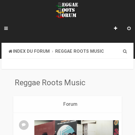
R
INDEX DU FORUM
REGGAE ROOTS MUSIC
e
c
h
Reggae Roots Music
e
r
Forum
c
h
e