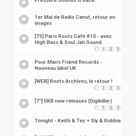
1er Mai de Radio Canut, retour en
images
[75] Paris Roots Café #10 - avec
High Bass & Soul Jah Sound
1
2
3
Poor Man's Friend Records -
Nouveau label UK
[WEB] Roots Archives, le retour !
1
2
3
[7"] DKR new releases (Digikiller)
1
2
3
Tonight - Keith & Tex + Sly & Robbie