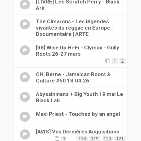
[LIVRE] Lee Scratch Perry - Black
Ark
The Cimarons - Les légendes
vivantes du reggae en Europe |
Documentaire | ARTE
[38] Wise Up Hi-Fi - Clymax - Gully
Roots 26-27 mars
1
2
CH, Berne - Jamaican Roots &
Culture #50 18.04.26
Abyssininans + Big Youth 19 mai Le
Black Lab
Maxi Priest - Touched by an angel
[AVIS] Vos Dernières Acquisitions
1
…
118
119
120
121