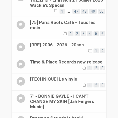
Wackie's Special
1
…
47
48
49
50
[75] Paris Roots Café - Tous les
mois
1
2
3
4
5
6
[RRF] 2006 - 2026 - 20ans
1
2
Time & Place Records new release
1
2
3
[TECHNIQUE] Le vinyle
1
2
3
7'' - BONNIE GAYLE - I CAN'T
CHANGE MY SKIN [Jah Fingers
Music]
Pressure Sounds is back!