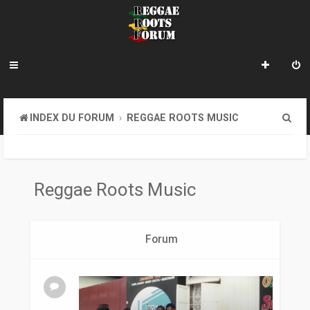
R
INDEX DU FORUM
REGGAE ROOTS MUSIC
e
c
h
Reggae Roots Music
e
r
Forum
c
h
e