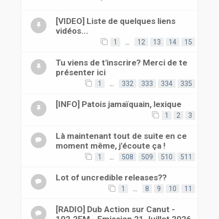
[VIDEO] Liste de quelques liens
vidéos...
1
…
12
13
14
15
Tu viens de t'inscrire? Merci de te
présenter ici
1
…
332
333
334
335
[INFO] Patois jamaïquain, lexique
1
2
3
Là maintenant tout de suite en ce
moment même, j'écoute ça !
1
…
508
509
510
511
Lot of uncredible releases??
1
…
8
9
10
11
[RADIO] Dub Action sur Canut -
102.2FM - Emission 21 Juillet 2026