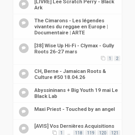
[LIVRE] Lee Scratch Perry - Black
Ark
The Cimarons - Les légendes
vivantes du reggae en Europe |
Documentaire | ARTE
[38] Wise Up Hi-Fi - Clymax - Gully
Roots 26-27 mars
1
2
CH, Berne - Jamaican Roots &
Culture #50 18.04.26
Abyssininans + Big Youth 19 mai Le
Black Lab
Maxi Priest - Touched by an angel
[AVIS] Vos Dernières Acquisitions
1
…
118
119
120
121