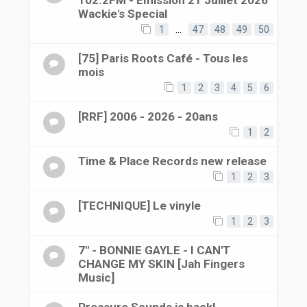
Wackie's Special
1
…
47
48
49
50
[75] Paris Roots Café - Tous les
mois
1
2
3
4
5
6
[RRF] 2006 - 2026 - 20ans
1
2
Time & Place Records new release
1
2
3
[TECHNIQUE] Le vinyle
1
2
3
7'' - BONNIE GAYLE - I CAN'T
CHANGE MY SKIN [Jah Fingers
Music]
Pressure Sounds is back!