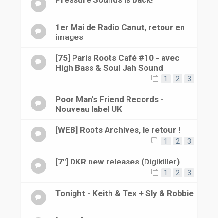
1er Mai de Radio Canut, retour en
images
[75] Paris Roots Café #10 - avec
High Bass & Soul Jah Sound
1
2
3
Poor Man's Friend Records -
Nouveau label UK
[WEB] Roots Archives, le retour !
1
2
3
[7"] DKR new releases (Digikiller)
1
2
3
Tonight - Keith & Tex + Sly & Robbie