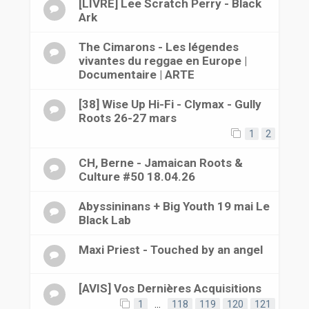
[LIVRE] Lee Scratch Perry - Black
Ark
The Cimarons - Les légendes
vivantes du reggae en Europe |
Documentaire | ARTE
[38] Wise Up Hi-Fi - Clymax - Gully
Roots 26-27 mars
1
2
CH, Berne - Jamaican Roots &
Culture #50 18.04.26
Abyssininans + Big Youth 19 mai Le
Black Lab
Maxi Priest - Touched by an angel
[AVIS] Vos Dernières Acquisitions
1
…
118
119
120
121