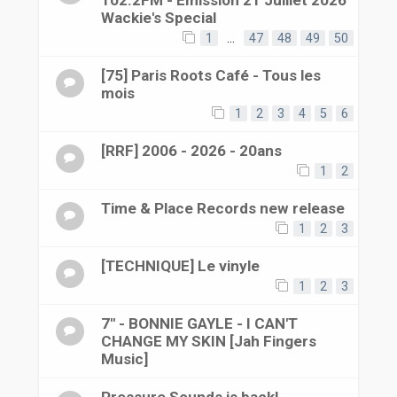
Wackie's Special
1
…
47
48
49
50
[75] Paris Roots Café - Tous les
mois
1
2
3
4
5
6
[RRF] 2006 - 2026 - 20ans
1
2
Time & Place Records new release
1
2
3
[TECHNIQUE] Le vinyle
1
2
3
7'' - BONNIE GAYLE - I CAN'T
CHANGE MY SKIN [Jah Fingers
Music]
Pressure Sounds is back!