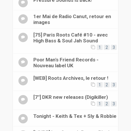
1er Mai de Radio Canut, retour en
images
[75] Paris Roots Café #10 - avec
High Bass & Soul Jah Sound
1
2
3
Poor Man's Friend Records -
Nouveau label UK
[WEB] Roots Archives, le retour !
1
2
3
[7"] DKR new releases (Digikiller)
1
2
3
Tonight - Keith & Tex + Sly & Robbie