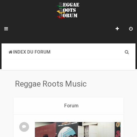
R
INDEX DU FORUM
e
REGGAE ROOTS MUSIC
c
h
Reggae Roots Music
e
r
Forum
c
h
e