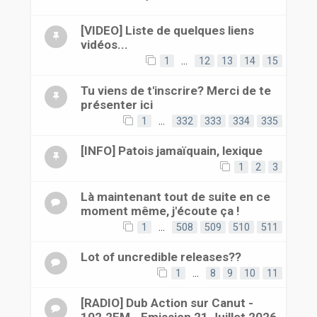
[VIDEO] Liste de quelques liens
vidéos...
1
…
12
13
14
15
Tu viens de t'inscrire? Merci de te
présenter ici
1
…
332
333
334
335
[INFO] Patois jamaïquain, lexique
1
2
3
Là maintenant tout de suite en ce
moment même, j'écoute ça !
1
…
508
509
510
511
Lot of uncredible releases??
1
…
8
9
10
11
[RADIO] Dub Action sur Canut -
102.2FM - Emission 21 Juillet 2026