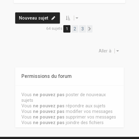
Nouveau sujet
64 sujets
1
2
3
Suivante
Aller à
Permissions du forum
Vous
ne pouvez pas
poster de nouveaux
sujets
Vous
ne pouvez pas
répondre aux sujets
Vous
ne pouvez pas
modifier vos messages
Vous
ne pouvez pas
supprimer vos messages
Vous
ne pouvez pas
joindre des fichiers