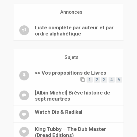
r
Annonces
Liste complète par auteur et par
ordre alphabétique
Sujets
>> Vos propositions de Livres
1
2
3
4
5
[Albin Michel] Brève histoire de
sept meurtres
Watch Dis & Radikal
King Tubby —The Dub Master
(Dread Editions)