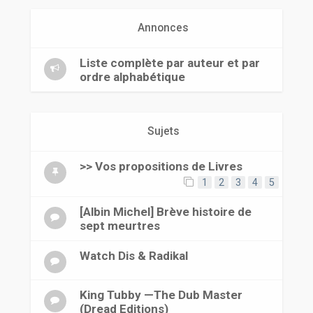
r
Annonces
Liste complète par auteur et par
ordre alphabétique
Sujets
>> Vos propositions de Livres
1
2
3
4
5
[Albin Michel] Brève histoire de
sept meurtres
Watch Dis & Radikal
King Tubby —The Dub Master
(Dread Editions)