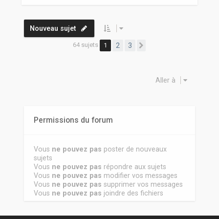
Nouveau sujet
64 sujets
1
2
3
Suivante
Aller à
Permissions du forum
Vous
ne pouvez pas
poster de nouveaux
sujets
Vous
ne pouvez pas
répondre aux sujets
Vous
ne pouvez pas
modifier vos messages
Vous
ne pouvez pas
supprimer vos messages
Vous
ne pouvez pas
joindre des fichiers