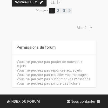
Nouveau sujet
64 sujets
1
2
3
Suivante
Aller à
Permissions du forum
Vous
ne pouvez pas
poster de nouveaux
sujets
Vous
ne pouvez pas
répondre aux sujets
Vous
ne pouvez pas
modifier vos messages
Vous
ne pouvez pas
supprimer vos messages
Vous
ne pouvez pas
joindre des fichiers
INDEX DU FORUM
Nous contacter