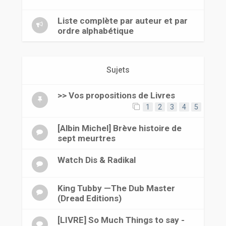
r
Liste complète par auteur et par
ordre alphabétique
Sujets
>> Vos propositions de Livres
1
2
3
4
5
[Albin Michel] Brève histoire de
sept meurtres
Watch Dis & Radikal
King Tubby —The Dub Master
(Dread Editions)
[LIVRE] So Much Things to say -