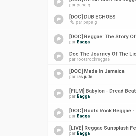
par
papa g
[DOC] DUB ECHOES
par
papa g
[DOC] Reggae: The Story O
par
Bagga
Doc The Journey Of The Li
par
rootsrockreggae
[DOC] Made In Jamaica
par
ras jude
[FILM] Babylon - Dread Beat
par
Bagga
[DOC] Roots Rock Reggae -
par
Bagga
[LIVE] Reggae Sunsplash Fe
par
Bagga