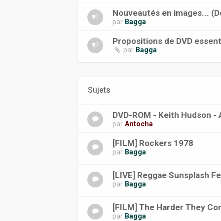
Nouveautés en images... (Doc
par
Bagga
Propositions de DVD essentiel
par
Bagga
Sujets
DVD-ROM - Keith Hudson - A
par
Antocha
[FILM] Rockers 1978
par
Bagga
[LIVE] Reggae Sunsplash Fe
par
Bagga
[FILM] The Harder They C
par
Bagga