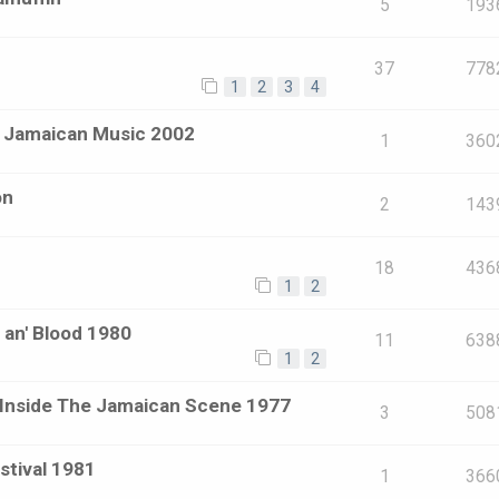
5
193
37
778
1
2
3
4
f Jamaican Music 2002
1
360
on
2
143
18
436
1
2
 an' Blood 1980
11
638
1
2
 Inside The Jamaican Scene 1977
3
508
stival 1981
1
366