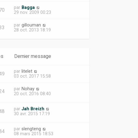
par
Bagga
70
29 nov. 2009 00:23
par
gillouman
33
28 oct. 2013 18:19
es
Dernier message
par
litelet
49
03 oct. 2017 15:58
par
Nohay
24
20 oct. 2016 08:40
par
Jah Breizh
48
30 avr. 2015 17:19
par
slengteng
84
08 mars 2015 18:53