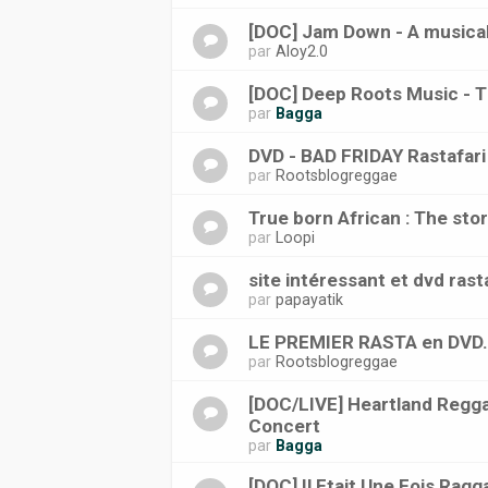
[DOC] Jam Down - A musical
par
Aloy2.0
[DOC] Deep Roots Music - T
par
Bagga
DVD - BAD FRIDAY Rastafari
par
Rootsblogreggae
True born African : The sto
par
Loopi
site intéressant et dvd rasta
par
papayatik
LE PREMIER RASTA en DVD.
par
Rootsblogreggae
[DOC/LIVE] Heartland Regg
Concert
par
Bagga
[DOC] Il Etait Une Fois Rag