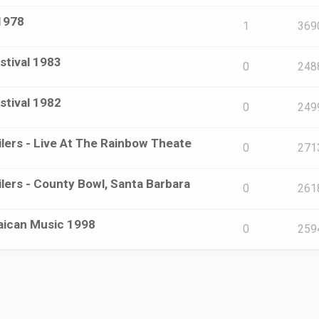
 1978
1
369
stival 1983
0
248
stival 1982
0
249
ilers - Live At The Rainbow Theate
0
271
lers - County Bowl, Santa Barbara
0
261
aican Music 1998
0
259