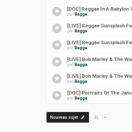
[DOC] Reggae In A Babylon
par
Bagga
[LIVE] Reggae Sunsplash Fe
par
Bagga
[LIVE] Reggae Sunsplash Fe
par
Bagga
[LIVE] Bob Marley & The Wa
par
Bagga
[LIVE] Bob Marley & The Wai
par
Bagga
[DOC] Portraits Of The Jam
par
Bagga
Nouveau sujet