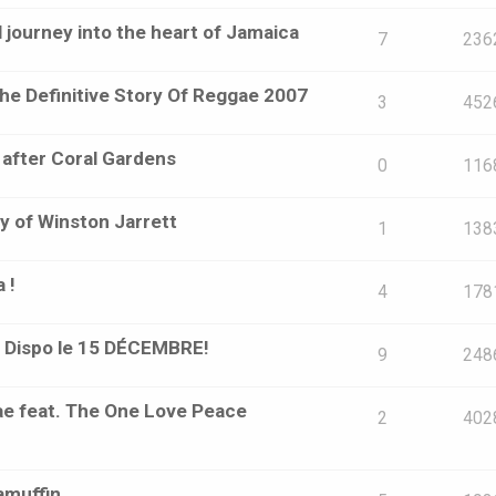
 journey into the heart of Jamaica
7
236
he Definitive Story Of Reggae 2007
3
452
 after Coral Gardens
0
116
ry of Winston Jarrett
1
138
 !
4
178
 Dispo le 15 DÉCEMBRE!
9
248
ae feat. The One Love Peace
2
402
gamuffin