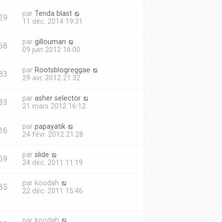
par
Tenda blast
29
11 déc. 2014 19:31
par
gillouman
68
09 juin 2012 16:00
par
Rootsblogreggae
83
29 avr. 2012 21:32
par
asher selector
33
21 mars 2012 16:12
par
papayatik
16
24 févr. 2012 21:28
par
slide
69
24 déc. 2011 11:19
par
koodah
85
22 déc. 2011 15:46
par
koodah