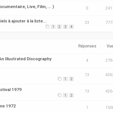
umentaire, Live, Film, ... )
0
241
s à ajouter à la liste...
33
777
1
2
3
4
Réponses
Vu
n Illustrated Discography
4
279
13
436
1
2
stival 1979
13
426
1
2
ome 1972
1
150