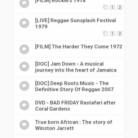
[FILM] Rockers 1978
1
2
[LIVE] Reggae Sunsplash Festival
1979
1
2
[FILM] The Harder They Come 1972
[DOC] Jam Down - A musical
journey into the heart of Jamaica
[DOC] Deep Roots Music - The
Definitive Story Of Reggae 2007
DVD - BAD FRIDAY Rastafari after
Coral Gardens
True born African : The story of
Winston Jarrett