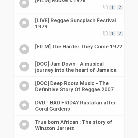
[FILM] Rockers 1978
1
2
[LIVE] Reggae Sunsplash Festival
1979
1
2
[FILM] The Harder They Come 1972
[DOC] Jam Down - A musical
journey into the heart of Jamaica
[DOC] Deep Roots Music - The
Definitive Story Of Reggae 2007
DVD - BAD FRIDAY Rastafari after
Coral Gardens
True born African : The story of
Winston Jarrett