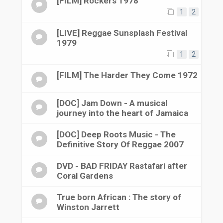
[FILM] Rockers 1978
1
2
[LIVE] Reggae Sunsplash Festival
1979
1
2
[FILM] The Harder They Come 1972
[DOC] Jam Down - A musical
journey into the heart of Jamaica
[DOC] Deep Roots Music - The
Definitive Story Of Reggae 2007
DVD - BAD FRIDAY Rastafari after
Coral Gardens
True born African : The story of
Winston Jarrett