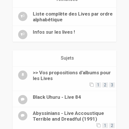
r
Liste complète des Lives par ordre
alphabétique
Infos sur les lives !
Sujets
>> Vos propositions d'albums pour
les Lives
1
2
3
Black Uhuru - Live 84
Abyssinians - Live Accoustique
Terrible and Dreadful (1991)
1
2