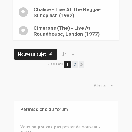
Chalice - Live At The Reggae
Sunsplash (1982)
Cimarons (The) - Live At
Roundhouse, London (1977)
Nouveau sujet
43 sujets
1
2
Suivante
Aller à
Permissions du forum
Vous
ne pouvez pas
poster de nouveaux