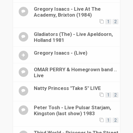
Gregory Isaacs - Live At The
Academy, Brixton (1984)
1
2
Gladiators (The) - Live Apeldoorn,
Holland 1981
Gregory Isaacs - (Live)
OMAR PERRY & Homegrown band ..
Live
Natty Princess "Take 5" LIVE
1
2
Peter Tosh - Live Pulsar Starjam,
Kingston (last show) 1983
1
2
Third World - Prisoner In The Street