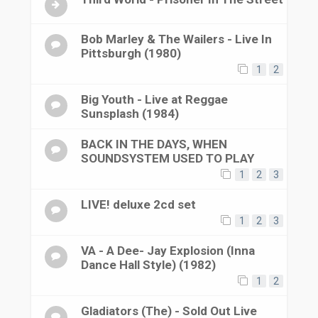
Bob Marley & The Wailers - Live In
Pittsburgh (1980)
1
2
Big Youth - Live at Reggae
Sunsplash (1984)
BACK IN THE DAYS, WHEN
SOUNDSYSTEM USED TO PLAY
1
2
3
LIVE! deluxe 2cd set
1
2
3
VA - A Dee- Jay Explosion (Inna
Dance Hall Style) (1982)
1
2
Gladiators (The) - Sold Out Live