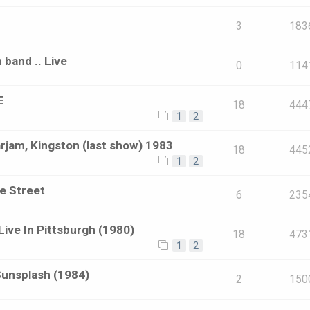
3
183
and .. Live
0
114
E
18
444
1
2
arjam, Kingston (last show) 1983
18
445
1
2
he Street
6
235
Live In Pittsburgh (1980)
18
473
1
2
Sunsplash (1984)
2
150