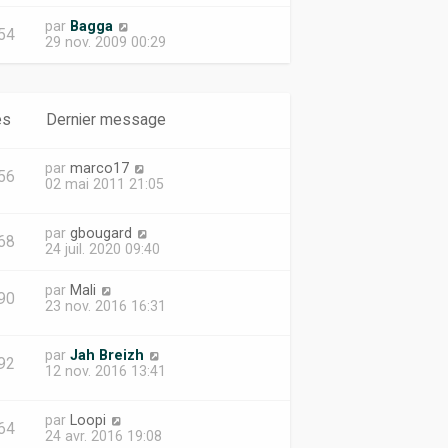
par
Bagga
54
29 nov. 2009 00:29
es
Dernier message
par
marco17
56
02 mai 2011 21:05
par
gbougard
68
24 juil. 2020 09:40
par
Mali
90
23 nov. 2016 16:31
par
Jah Breizh
92
12 nov. 2016 13:41
par
Loopi
64
24 avr. 2016 19:08