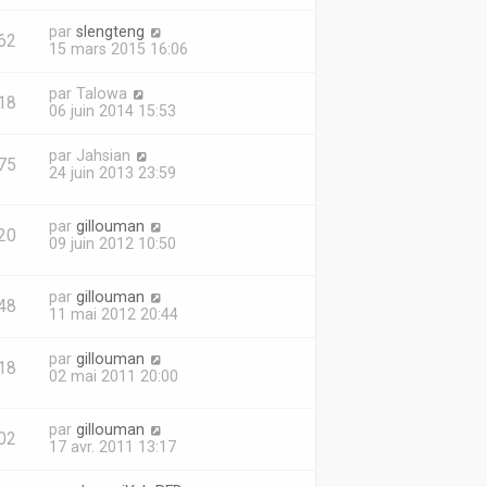
par
slengteng
62
15 mars 2015 16:06
par
Talowa
18
06 juin 2014 15:53
par
Jahsian
75
24 juin 2013 23:59
par
gillouman
20
09 juin 2012 10:50
par
gillouman
48
11 mai 2012 20:44
par
gillouman
18
02 mai 2011 20:00
par
gillouman
02
17 avr. 2011 13:17