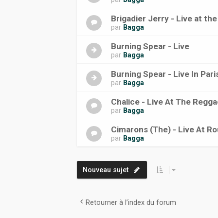
Brigadier Jerry - Live at th
par
Bagga
Burning Spear - Live
par
Bagga
Burning Spear - Live In Pari
par
Bagga
Chalice - Live At The Regg
par
Bagga
Cimarons (The) - Live At R
par
Bagga
Nouveau sujet
Retourner à l’index du forum