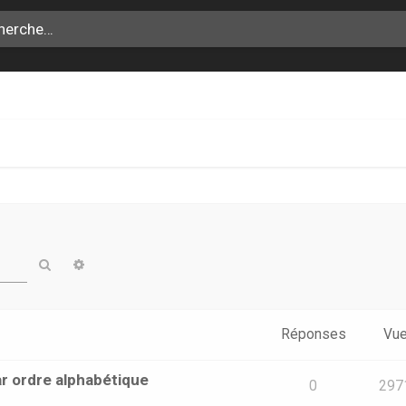
Rechercher
Recherche avancée
Réponses
Vu
ar ordre alphabétique
0
297