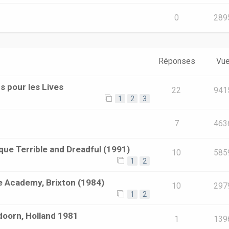
0
289
Réponses
Vu
s pour les Lives
22
941
1
2
3
7
463
que Terrible and Dreadful (1991)
10
585
1
2
he Academy, Brixton (1984)
10
297
1
2
ldoorn, Holland 1981
1
139