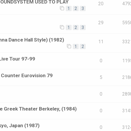
 SOUNDSYSTEM USED TO PLAY
20
479
1
2
3
29
595
1
2
3
nna Dance Hall Style) (1982)
11
332
1
2
 Live Tour 97-99
0
119
e Counter Eurovision 79
5
218
0
289
he Greek Theater Berkeley, (1984)
0
314
kyo, Japan (1987)
0
312