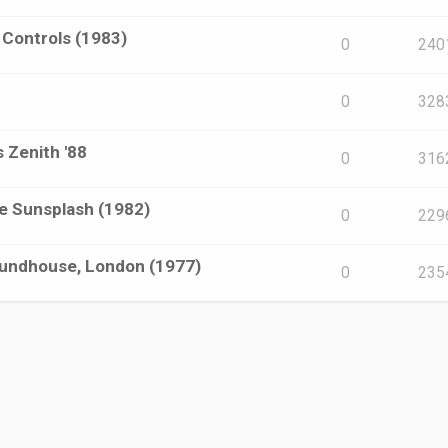
e Controls (1983)
0
240
0
328
s Zenith '88
0
316
ae Sunsplash (1982)
0
229
oundhouse, London (1977)
0
235