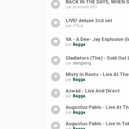
BACK IN THE DAYS, WHEN
par
jeremiah RFD
LIVE! deluxe 2cd set
par
07lud
VA - A Dee- Jay Explosion (I
par
Bagga
Gladiators (The) - Sold Out
par
slengteng
Misty In Roots - Live At Th
par
Bagga
Aswad - Live And Direct
par
Bagga
Augustus Pablo - Live At T
par
Bagga
Augustus Pablo - Live In To
par
Bagga