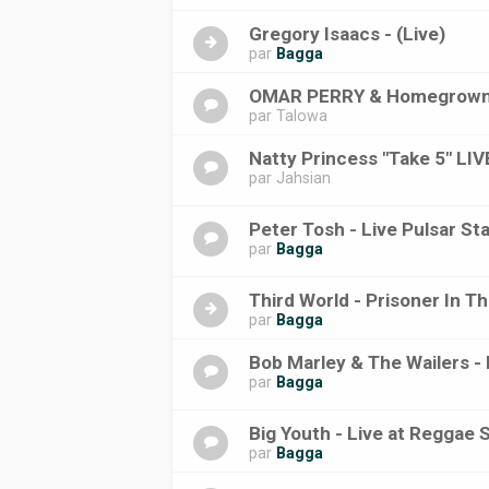
Gregory Isaacs - (Live)
par
Bagga
OMAR PERRY & Homegrown b
par
Talowa
Natty Princess "Take 5" LIV
par
Jahsian
Peter Tosh - Live Pulsar St
par
Bagga
Third World - Prisoner In T
par
Bagga
Bob Marley & The Wailers - 
par
Bagga
Big Youth - Live at Reggae 
par
Bagga