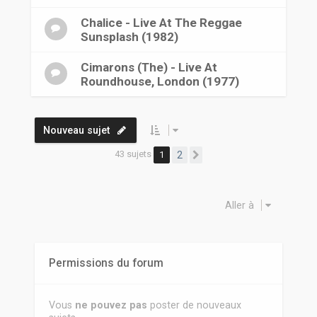
Chalice - Live At The Reggae
Sunsplash (1982)
Cimarons (The) - Live At
Roundhouse, London (1977)
Nouveau sujet
43 sujets
1
2
Suivante
Aller à
Permissions du forum
Vous
ne pouvez pas
poster de nouveaux