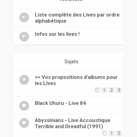
r
Liste complète des Lives par ordre
alphabétique
Infos sur les lives !
Sujets
>> Vos propositions d'albums pour
les Lives
1
2
3
Black Uhuru - Live 84
Abyssinians - Live Accoustique
Terrible and Dreadful (1991)
1
2