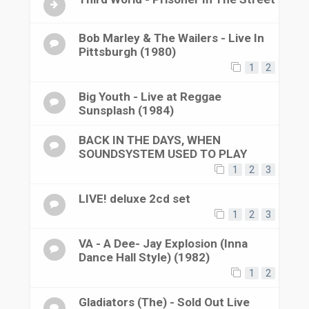
Bob Marley & The Wailers - Live In
Pittsburgh (1980)
1
2
Big Youth - Live at Reggae
Sunsplash (1984)
BACK IN THE DAYS, WHEN
SOUNDSYSTEM USED TO PLAY
1
2
3
LIVE! deluxe 2cd set
1
2
3
VA - A Dee- Jay Explosion (Inna
Dance Hall Style) (1982)
1
2
Gladiators (The) - Sold Out Live