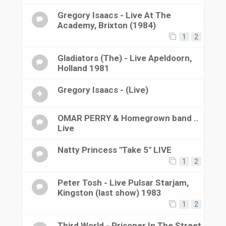
Gregory Isaacs - Live At The
Academy, Brixton (1984)
1
2
Gladiators (The) - Live Apeldoorn,
Holland 1981
Gregory Isaacs - (Live)
OMAR PERRY & Homegrown band ..
Live
Natty Princess "Take 5" LIVE
1
2
Peter Tosh - Live Pulsar Starjam,
Kingston (last show) 1983
1
2
Third World - Prisoner In The Street