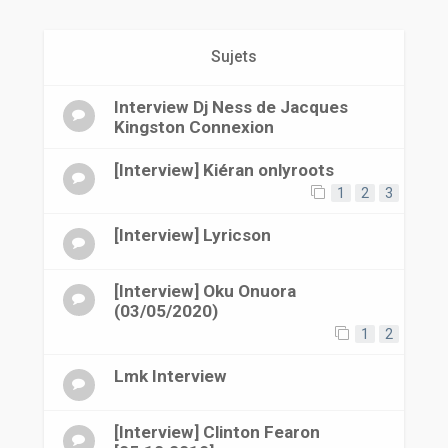
r
Sujets
Interview Dj Ness de Jacques
Kingston Connexion
[Interview] Kiéran onlyroots
1
2
3
[Interview] Lyricson
[Interview] Oku Onuora
(03/05/2020)
1
2
Lmk Interview
[Interview] Clinton Fearon