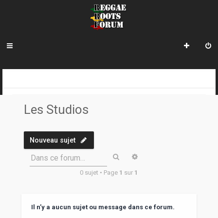
R
INDEX DU FORUM
REGGAE ROOTS DISCOVERY
LE COIN DES ARCHIVISTES
LES STUDIOS
e
Les Studios
c
h
Nouveau sujet
e
Rechercher
Recherche avancée
Dans ce forum…
r
0 sujet • Page
1
sur
1
c
h
e
Il n’y a aucun sujet ou message dans ce forum.