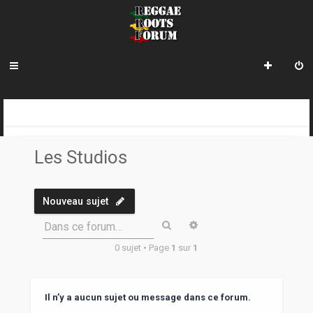
R
INDEX DU FORUM
REGGAE ROOTS DISCOVERY
LE COIN DES ARCHIVISTES
LES STUDIOS
e
Les Studios
c
h
Nouveau sujet
e
Rechercher
Recherche avancée
Dans ce forum…
r
0 sujet • Page
1
sur
1
c
h
e
Il n’y a aucun sujet ou message dans ce forum.