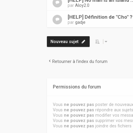
[HELP] No man is an island ..
par
Aloy2.0
[HELP] Définition de "Cho" ?
par
gadje
Nouveau sujet
Retourner à l’index du forum
Permissions du forum
Vous
ne pouvez pas
poster de nouveaux
Vous
ne pouvez pas
répondre aux sujet
Vous
ne pouvez pas
modifier vos mess
Vous
ne pouvez pas
supprimer vos mes
Vous
ne pouvez pas
joindre des fichiers