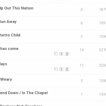
lp Out This Nation
0
187
 Run Away
6
199
hetto Child
3
159
e has come
14
327
1
2
days
11
320
1
2
o Weary
3
159
end Down / In The Chapel
1
143