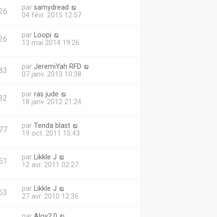
par
samydread
26
04 févr. 2015 12:57
par
Loopi
26
13 mai 2014 19:26
par
JeremiYah RFD
83
07 janv. 2013 10:38
par
ras jude
32
18 janv. 2012 21:24
par
Tenda blast
77
19 oct. 2011 15:43
par
Likkle J
51
12 avr. 2011 02:27
par
Likkle J
53
27 avr. 2010 12:36
par
Aloy2.0