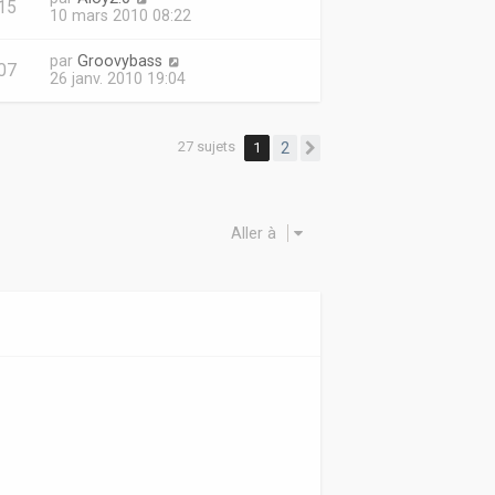
15
10 mars 2010 08:22
par
Groovybass
07
26 janv. 2010 19:04
27 sujets
1
2
Suivante
Aller à