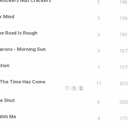
- Rockers Nuh Crackers
2
146
r Mind
3
159
he Road Is Rough
3
193
marons - Morning Sun
3
167
ation
1
137
 - The Time Has Come
17
425
1
2
ue Shut
6
202
With Me
4
171