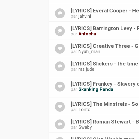
[LYRICS] Everal Cooper - He
par
jahvini
[LYRICS] Barrington Levy -
par
Antocha
[LYRICS] Creative Three - G
par
Nyah_man
[LYRICS] Slickers - the tim
par
ras jude
[LYRICS] Frankey - Slavery 
par
Skanking Panda
[LYRICS] The Minstrels - S
par
Tonto
[LYRICS] Roman Stewart - B
par
Swaby