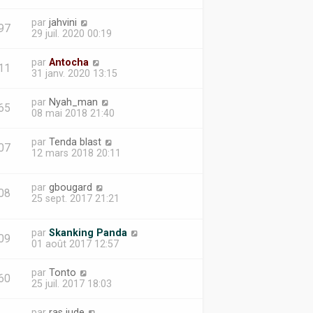
par
jahvini
97
29 juil. 2020 00:19
par
Antocha
11
31 janv. 2020 13:15
par
Nyah_man
65
08 mai 2018 21:40
par
Tenda blast
07
12 mars 2018 20:11
par
gbougard
08
25 sept. 2017 21:21
par
Skanking Panda
09
01 août 2017 12:57
par
Tonto
60
25 juil. 2017 18:03
par
ras jude