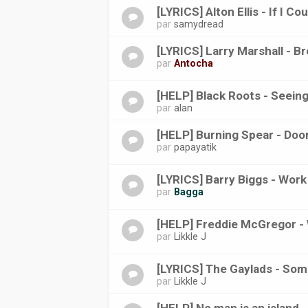
[LYRICS] Alton Ellis - If I C
par
samydread
[LYRICS] Larry Marshall - B
par
Antocha
[HELP] Black Roots - Seein
par
alan
[HELP] Burning Spear - Doo
par
papayatik
[LYRICS] Barry Biggs - Work
par
Bagga
[HELP] Freddie McGregor -
par
Likkle J
[LYRICS] The Gaylads - Some
par
Likkle J