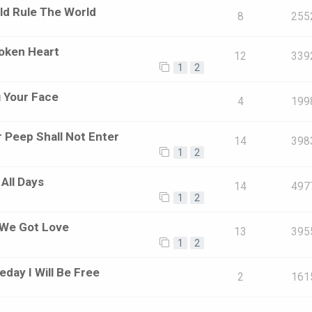
ould Rule The World
8
255
roken Heart
12
339
1
2
g Your Face
4
199
r Peep Shall Not Enter
14
398
1
2
 All Days
14
497
1
2
 We Got Love
13
395
1
2
day I Will Be Free
2
161