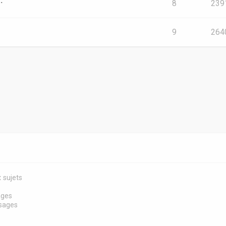
.
8
239
9
264
 sujets
s
ages
sages