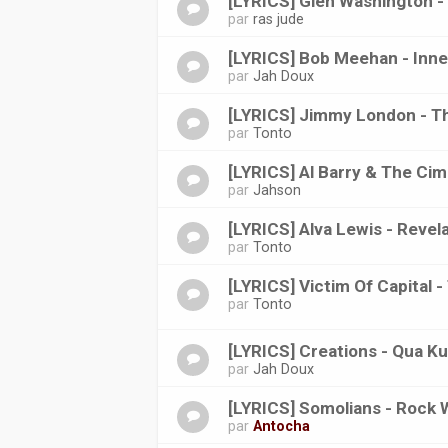
[LYRICS] Glen Washington 
par
ras jude
[LYRICS] Bob Meehan - Inne
par
Jah Doux
[LYRICS] Jimmy London - T
par
Tonto
[LYRICS] Al Barry & The Ci
par
Jahson
[LYRICS] Alva Lewis - Revel
par
Tonto
[LYRICS] Victim Of Capital
par
Tonto
[LYRICS] Creations - Qua K
par
Jah Doux
[LYRICS] Somolians - Rock 
par
Antocha