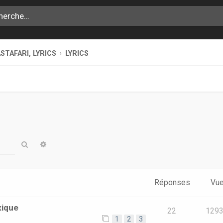
STAFARI, LYRICS
LYRICS
Rechercher
Recherche avancée
Réponses
Vu
xique
22
129
1
2
3