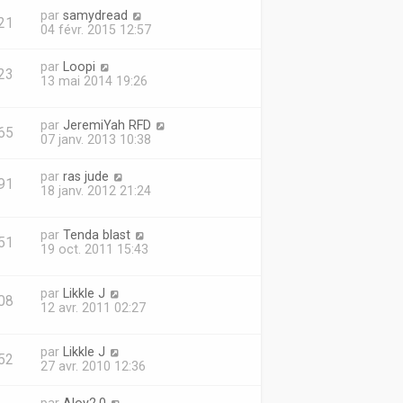
par
samydread
21
04 févr. 2015 12:57
par
Loopi
23
13 mai 2014 19:26
par
JeremiYah RFD
65
07 janv. 2013 10:38
par
ras jude
91
18 janv. 2012 21:24
par
Tenda blast
51
19 oct. 2011 15:43
par
Likkle J
08
12 avr. 2011 02:27
par
Likkle J
52
27 avr. 2010 12:36