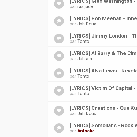
[LYRICS] Glen Washington 
par
ras jude
[LYRICS] Bob Meehan - Inne
par
Jah Doux
[LYRICS] Jimmy London - T
par
Tonto
[LYRICS] Al Barry & The Ci
par
Jahson
[LYRICS] Alva Lewis - Revel
par
Tonto
[LYRICS] Victim Of Capital
par
Tonto
[LYRICS] Creations - Qua K
par
Jah Doux
[LYRICS] Somolians - Rock 
par
Antocha