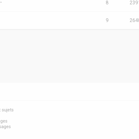
.
8
239
9
264
 sujets
s
ages
sages