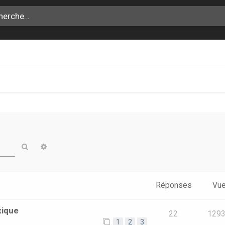
Rechercher
Recherche avancée
Réponses
Vu
xique
22
129
1
2
3