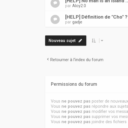
[HELP] No man is an island ..
par
Aloy2.0
[HELP] Définition de "Cho" ?
par
gadje
Nouveau sujet
Retourner à l’index du forum
Permissions du forum
Vous
ne pouvez pas
poster de nouveaux
Vous
ne pouvez pas
répondre aux sujet
Vous
ne pouvez pas
modifier vos mess
Vous
ne pouvez pas
supprimer vos mes
Vous
ne pouvez pas
joindre des fichiers