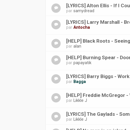
[LYRICS] Alton Ellis - If I C
par
samydread
[LYRICS] Larry Marshall - B
par
Antocha
[HELP] Black Roots - Seein
par
alan
[HELP] Burning Spear - Doo
par
papayatik
[LYRICS] Barry Biggs - Work
par
Bagga
[HELP] Freddie McGregor -
par
Likkle J
[LYRICS] The Gaylads - Some
par
Likkle J