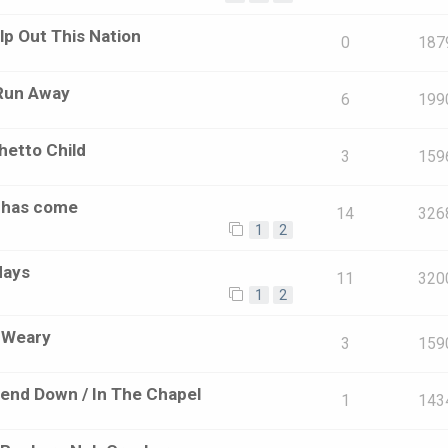
lp Out This Nation
0
187
 Run Away
6
199
hetto Child
3
159
e has come
14
326
1
2
days
11
320
1
2
o Weary
3
159
end Down / In The Chapel
1
143