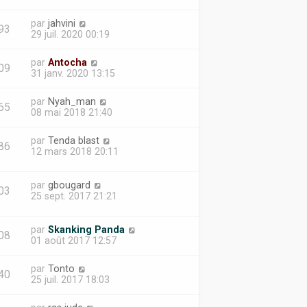
par
jahvini
93
29 juil. 2020 00:19
par
Antocha
09
31 janv. 2020 13:15
par
Nyah_man
65
08 mai 2018 21:40
par
Tenda blast
86
12 mars 2018 20:11
par
gbougard
03
25 sept. 2017 21:21
par
Skanking Panda
08
01 août 2017 12:57
par
Tonto
40
25 juil. 2017 18:03