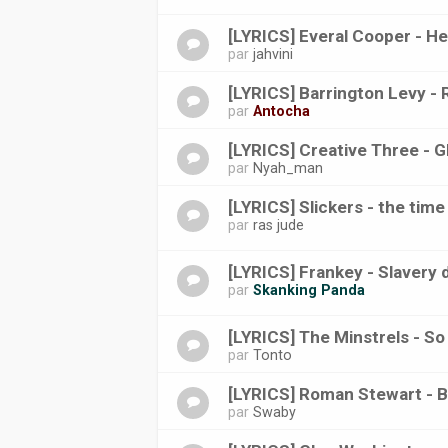
[LYRICS] Everal Cooper - He
par
jahvini
[LYRICS] Barrington Levy -
par
Antocha
[LYRICS] Creative Three - G
par
Nyah_man
[LYRICS] Slickers - the tim
par
ras jude
[LYRICS] Frankey - Slavery 
par
Skanking Panda
[LYRICS] The Minstrels - S
par
Tonto
[LYRICS] Roman Stewart - B
par
Swaby