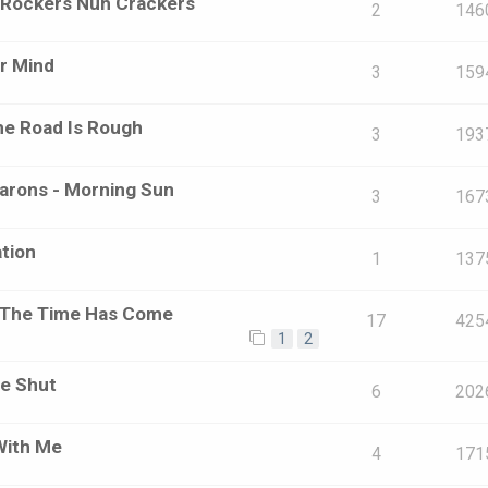
- Rockers Nuh Crackers
2
146
r Mind
3
159
he Road Is Rough
3
193
marons - Morning Sun
3
167
ation
1
137
 - The Time Has Come
17
425
1
2
ue Shut
6
202
With Me
4
171