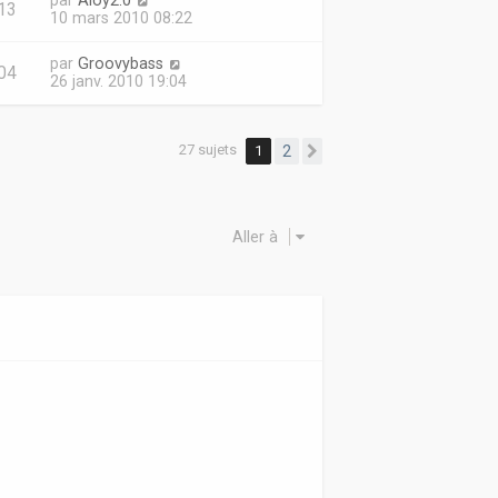
par
Aloy2.0
13
10 mars 2010 08:22
par
Groovybass
04
26 janv. 2010 19:04
27 sujets
1
2
Suivante
Aller à