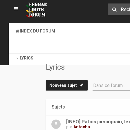
INDEX DU FORUM
REGGAE ROOTS MUSIC
BMW, RASTAFARI, LYRICS
LYRICS
Lyrics
Dans ce forum…
Nouveau sujet
Sujets
[INFO] Patois jamaïquain, le
par
Antocha