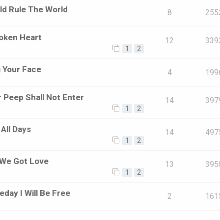
ould Rule The World
8
255
roken Heart
12
339
1
2
g Your Face
4
199
r Peep Shall Not Enter
14
397
1
2
 All Days
14
497
1
2
 We Got Love
13
395
1
2
day I Will Be Free
2
161